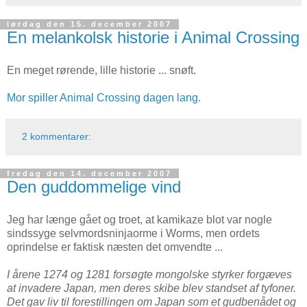
lørdag den 15. december 2007
En melankolsk historie i Animal Crossing
En meget rørende, lille historie ... snøft.
Mor spiller Animal Crossing dagen lang.
2 kommentarer:
fredag den 14. december 2007
Den guddommelige vind
Jeg har længe gået og troet, at kamikaze blot var nogle
sindssyge selvmordsninjaorme i Worms, men ordets
oprindelse er faktisk næsten det omvendte ...
I årene 1274 og 1281 forsøgte mongolske styrker forgæves
at invadere Japan, men deres skibe blev standset af tyfoner.
Det gav liv til forestillingen om Japan som et gudbenådet og