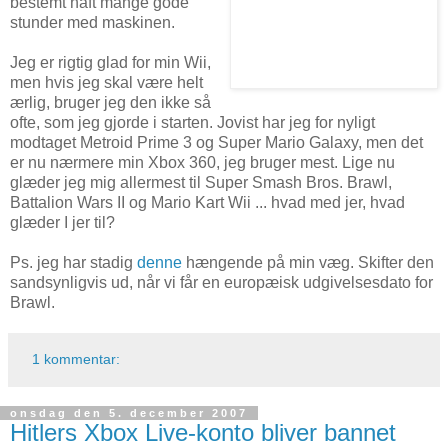
bestemt haft mange gode
stunder med maskinen.
Jeg er rigtig glad for min Wii,
men hvis jeg skal være helt
ærlig, bruger jeg den ikke så
ofte, som jeg gjorde i starten. Jovist har jeg for nyligt
modtaget Metroid Prime 3 og Super Mario Galaxy, men det
er nu nærmere min Xbox 360, jeg bruger mest. Lige nu
glæder jeg mig allermest til Super Smash Bros. Brawl,
Battalion Wars II og Mario Kart Wii ... hvad med jer, hvad
glæder I jer til?
Ps. jeg har stadig
denne
hængende på min væg. Skifter den
sandsynligvis ud, når vi får en europæisk udgivelsesdato for
Brawl.
1 kommentar:
onsdag den 5. december 2007
Hitlers Xbox Live-konto bliver bannet