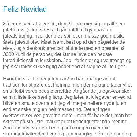
Feliz Navidad
Så er det ved at være tid; den 24. nærmer sig, og alle er i
julehumør (eller -stress). I går holdt mit gymnasium
juleafslutning, hvor der blev spillet en masse god musik,
årets julestil blev kåret (samt læst op af den pågældende
elev), og videokonkurrencen sluttede med en præmie på
3000 kr. til de personer, der kunne lave den bedste
introduktionsfilm for skolen. Jep - ferien er sgu veltrængt, og
jeg skal faktisk ikke rigtig andet end at slappe af i to uger.
Hvordan skal I fejrer julen i år? Vi har i mange år haft
tradition for at gøre det hjemme, men denne gang tager vi et
smut forbi vores bedsteforældre. Angående julegaveønsker
er min liste ikke særlig lang. Jeg føler, at julegaver er ved at
blive en smule overrated; jeg vil meget hellere nyde julen
end at ønske mig en helt masse ting. Der er ingen
overraskelser ved gaverne mere - man får bare det, man har
skrevet på sin liste, hvilket er ret kedeligt efter min mening.
Apropos overvurderet er jeg lidt muggen over min
skrabejulekalender, hvor jeg kun manglede én julemand og