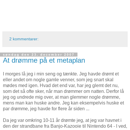
2 kommentarer:
søndag den 23. december 2007
At drømme på et metaplan
I morges lå jeg i min seng og tænkte. Jeg havde drømt et
eller andet om nogle gamle venner, som jeg snart skal
mødes med igen. Hvad det end var, har jeg glemt det nu,
som det så ofte sker, når man drømmer om natten. Derfor lå
jeg og undrede mig over, at man glemmer nogle drømme,
mens man kan huske andre. Jeg kan eksempelvis huske et
par drømme, jeg havde for flere år siden ...
Da jeg var omkring 10-11 år drømte jeg, at jeg var havnet i
den der strandbane fra Banjo-Kazooie til Nintendo 64 - I ved,