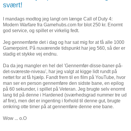
svært!
I mandags modtog jeg langt om længe Call of Duty 4:
Modern Warfare fra Gamehubs.com for blot 250 kr. Enormt
god service, og spillet er virkelig fedt.
Jeg gennemførte det i dag og har sat mig for at få alle 1000
Gamerpoint. På nuværende tidspunkt har jeg 560, så der er
stadig et stykke vej endnu.
Da da jeg mangler en hel del 'Gennemfør-disse-baner-på-
det-sværeste-niveau', har jeg valgt at kigge lidt rundt på
nettet for at få hjælp. Fandt frem til en film på YouTube, hvor
man ser en person gennemføre den sidste bane, en epilog
på 60 sekunder, i spillet på Veteran. Jeg brugte selv enormt
lang tid på denne i Hardened (sværhedsgrad nummer tre ud
af fire), men det er ingenting i forhold til denne gut, brugte
omkring otte timer på at gennemføre denne ene bane.
Wow ... o.O