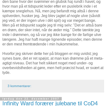
den bane hvor der svømmer en glubsk haj rundt i havet, og
hvor man på et tidspunkt leder efter en puslebrik inde i et
kæmpe sneglehus. Nå, men jeg befandt mig altså i denne
spilverden, husker jeg. Jeg blev jagtet af nogle ulve (såvidt
jeg ved, er der ingen ulve i dét spil) og var meget bange.
Men på et tidspunkt sagde jeg til mig selv: "Det er altså bare
en drøm, der sker intet, når de æder mig." Dette tænkte jeg
inde i drømmen, og så var jeg ikke bange for de farlige ulve
længere. Jeg har haft mange lignende episoder, men denne
er den mest fremtrædende i min hukommelse.
Hvorfor jeg skriver dette her på bloggen er mig uvidst; jeg
synes bare, det er ret spøjst, at man kan drømme på et meta-
agtigt niveau. Det har helt sikkert noget med under- og
overbevidstheden at gøre, men helt præcist hvad, er svært at
tyde.
3 kommentarer:
lørdag den 22. december 2007
Infinity Ward forærer julebane til CoD4