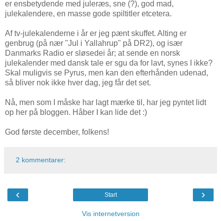
er ensbetydende med juleræs, sne (?), god mad,
julekalendere, en masse gode spiltitler etcetera.
Af tv-julekalenderne i år er jeg pænt skuffet. Alting er
genbrug (på nær "Jul i Yallahrup" på DR2), og især
Danmarks Radio er sløsedei år; at sende en norsk
julekalender med dansk tale er sgu da for lavt, synes I ikke?
Skal muligvis se Pyrus, men kan den efterhånden udenad,
så bliver nok ikke hver dag, jeg får det set.
Nå, men som I måske har lagt mærke til, har jeg pyntet lidt
op her på bloggen. Håber I kan lide det :)
God første december, folkens!
2 kommentarer:
‹
›
Start
Vis internetversion