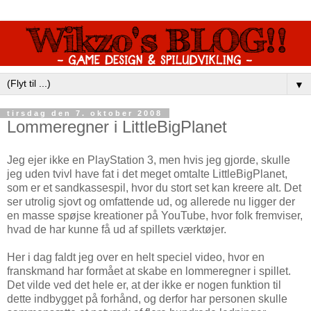
▼
tirsdag den 7. oktober 2008
Lommeregner i LittleBigPlanet
Jeg ejer ikke en PlayStation 3, men hvis jeg gjorde, skulle
jeg uden tvivl have fat i det meget omtalte LittleBigPlanet,
som er et sandkassespil, hvor du stort set kan kreere alt. Det
ser utrolig sjovt og omfattende ud, og allerede nu ligger der
en masse spøjse kreationer på YouTube, hvor folk fremviser,
hvad de har kunne få ud af spillets værktøjer.
Her i dag faldt jeg over en helt speciel video, hvor en
franskmand har formået at skabe en lommeregner i spillet.
Det vilde ved det hele er, at der ikke er nogen funktion til
dette indbygget på forhånd, og derfor har personen skulle