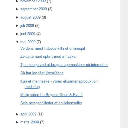
►
november 2009
(7)
►
september 2009
(3)
►
august 2009
(8)
►
juli 2009
(2)
►
juni 2009
(4)
▼
maj 2009
(7)
Verdens mest flabede kill i et onlinespil
Zelda-temaet opført med ølflasker
Tjen penge ved at bruge søgemaskiner på internettet
Så har jeg fået (læse)ferie
Kun et menneske - vores eksamensproduktion i
mediefag
Mulig video fra Beyond Good & Evil 2
Seje røntgenbilleder af spillekonsoller
►
april 2009
(11)
►
marts 2009
(7)