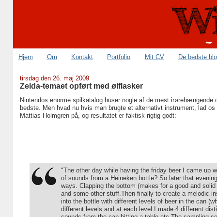
Hjem
Om
Kontakt
Portfolio
Mit CV
De bedste bl
tirsdag den 26. maj 2009
Zelda-temaet opført med ølflasker
Nintendos enorme spilkatalog huser nogle af de mest irørehængende og 
bedste. Men hvad nu hvis man brugte et alternativt instrument, lad o
Mattias Holmgren på, og resultatet er faktisk rigtig godt:
"The other day while having the friday beer I came up 
of sounds from a Heineken bottle? So later that evening 
ways. Clapping the bottom (makes for a good and solid 
and some other stuff.Then finally to create a melodic i
into the bottle with different levels of beer in the can (
different levels and at each level I made 4 different dis
sounds from the cap hitting a table etc.The sampling s