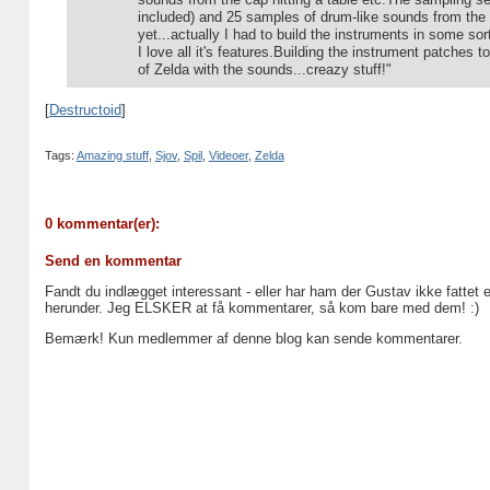
included) and 25 samples of drum-like sounds from the 
yet...actually I had to build the instruments in some s
I love all it's features.Building the instrument patches 
of Zelda with the sounds...creazy stuff!"
[
Destructoid
]
Tags:
Amazing stuff
,
Sjov
,
Spil
,
Videoer
,
Zelda
0 kommentar(er):
Send en kommentar
Fandt du indlægget interessant - eller har ham der Gustav ikke fattet 
herunder. Jeg ELSKER at få kommentarer, så kom bare med dem! :)
Bemærk! Kun medlemmer af denne blog kan sende kommentarer.