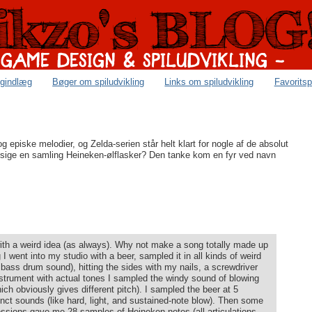
ogindlæg
Bøger om spiludvikling
Links om spiludvikling
Favoritsp
episke melodier, og Zelda-serien står helt klart for nogle af de absolut
s sige en samling Heineken-ølflasker? Den tanke kom en fyr ved navn
with a weird idea (as always). Why not make a song totally made up
I went into my studio with a beer, sampled it in all kinds of weird
bass drum sound), hitting the sides with my nails, a screwdriver
nstrument with actual tones I sampled the windy sound of blowing
which obviously gives different pitch). I sampled the beer at 5
tinct sounds (like hard, light, and sustained-note blow). Then some
essions gave me 28 samples of Heineken notes (all articulations