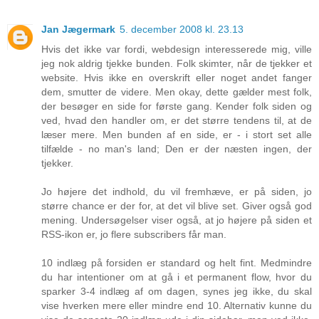
Jan Jægermark
5. december 2008 kl. 23.13
Hvis det ikke var fordi, webdesign interesserede mig, ville
jeg nok aldrig tjekke bunden. Folk skimter, når de tjekker et
website. Hvis ikke en overskrift eller noget andet fanger
dem, smutter de videre. Men okay, dette gælder mest folk,
der besøger en side for første gang. Kender folk siden og
ved, hvad den handler om, er det større tendens til, at de
læser mere. Men bunden af en side, er - i stort set alle
tilfælde - no man's land; Den er der næsten ingen, der
tjekker.
Jo højere det indhold, du vil fremhæve, er på siden, jo
større chance er der for, at det vil blive set. Giver også god
mening. Undersøgelser viser også, at jo højere på siden et
RSS-ikon er, jo flere subscribers får man.
10 indlæg på forsiden er standard og helt fint. Medmindre
du har intentioner om at gå i et permanent flow, hvor du
sparker 3-4 indlæg af om dagen, synes jeg ikke, du skal
vise hverken mere eller mindre end 10. Alternativ kunne du