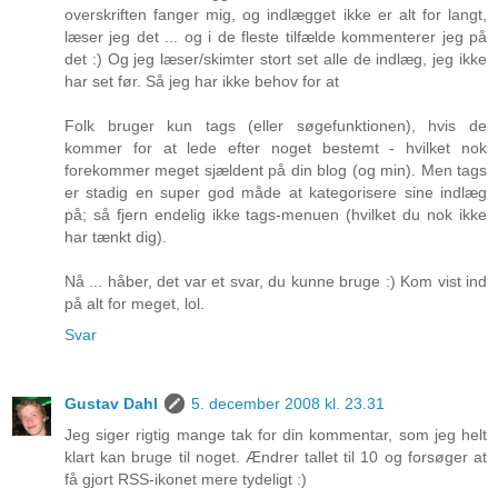
overskriften fanger mig, og indlægget ikke er alt for langt,
læser jeg det ... og i de fleste tilfælde kommenterer jeg på
det :) Og jeg læser/skimter stort set alle de indlæg, jeg ikke
har set før. Så jeg har ikke behov for at
Folk bruger kun tags (eller søgefunktionen), hvis de
kommer for at lede efter noget bestemt - hvilket nok
forekommer meget sjældent på din blog (og min). Men tags
er stadig en super god måde at kategorisere sine indlæg
på; så fjern endelig ikke tags-menuen (hvilket du nok ikke
har tænkt dig).
Nå ... håber, det var et svar, du kunne bruge :) Kom vist ind
på alt for meget, lol.
Svar
Gustav Dahl
5. december 2008 kl. 23.31
Jeg siger rigtig mange tak for din kommentar, som jeg helt
klart kan bruge til noget. Ændrer tallet til 10 og forsøger at
få gjort RSS-ikonet mere tydeligt :)