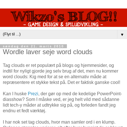
▼
søndag den 21. marts 2010
Wordle laver seje word clouds
Tag clouds er ret populært på blogs og hjemmesider, og
indtil for nyligt gjorde jeg selv brug af det, men nu kommer
word clouds: Kig med for at se en alternativ måde at
repræsentere et stykke tekst på. Det er faktisk ganske cool!
Kan I huske
Prezi
, der gør op med de kedelige PowerPoint-
diasshow? Som I måske ved, er jeg helt vild med sådanne
lidt tech-y måder at udtrykke sig på, og forleden fandt jeg
endnu et fedt værktøj.
I har nok set tag clouds, hvor man samler ord i en klump.