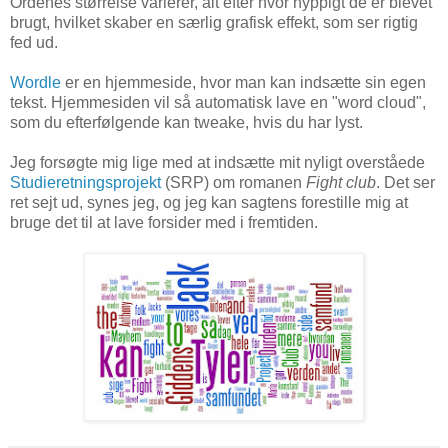
Ordenes størrelse varierer, alt efter hvor hyppigt de er blevet
brugt, hvilket skaber en særlig grafisk effekt, som ser rigtig
fed ud.
Wordle
er en hjemmeside, hvor man kan indsætte sin egen
tekst. Hjemmesiden vil så automatisk lave en "word cloud",
som du efterfølgende kan tweake, hvis du har lyst.
Jeg forsøgte mig lige med at indsætte mit nyligt overståede
Studieretningsprojekt
(SRP) om romanen
Fight club
. Det ser
ret sejt ud, synes jeg, og jeg kan sagtens forestille mig at
bruge det til at lave forsider med i fremtiden.