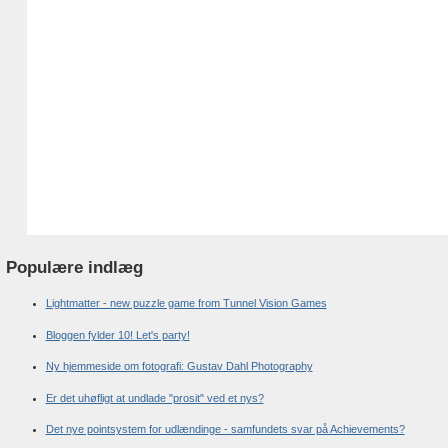
Populære indlæg
Lightmatter - new puzzle game from Tunnel Vision Games
Bloggen fylder 10! Let's party!
Ny hjemmeside om fotografi: Gustav Dahl Photography
Er det uhøfligt at undlade "prosit" ved et nys?
Det nye pointsystem for udlændinge - samfundets svar på Achievements?