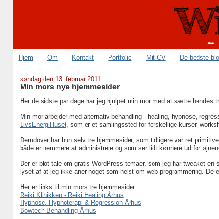
Hjem
Om
Kontakt
Portfolio
Mit CV
De bedste bl
søndag den 13. februar 2011
Min mors nye hjemmesider
Her de sidste par dage har jeg hjulpet min mor med at sætte hendes
Min mor arbejder med alternativ behandling - healing, hypnose, regr
LivsEnergiHuset
, som er et samlingssted for forskellige kurser, works
Derudover har hun selv tre hjemmesider, som tidligere var ret primitive.
både er nemmere at administrere og som ser lidt kønnere ud for øjn
Der er blot tale om gratis WordPress-temaer, som jeg har tweaket en sm
lyset af at jeg ikke aner noget som helst om web-programmering. De e
Her er links til min mors tre hjemmesider:
Reiki Klinikken - Reiki Healing Århus
Hypnose, Hypnoterapi & Regression Århus
Bowtech Behandling Århus