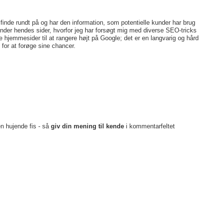
inde rundt på og har den information, som potentielle kunder har brug
finder hendes sider, hvorfor jeg har forsøgt mig med diverse SEO-tricks
e hjemmesider til at rangere højt på Google; det er en langvarig og hård
for at forøge sine chancer.
en hujende fis - så
giv din mening til kende
i kommentarfeltet