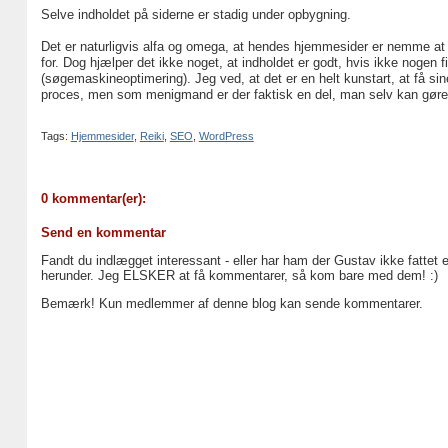
Selve indholdet på siderne er stadig under opbygning.
Det er naturligvis alfa og omega, at hendes hjemmesider er nemme at f
for. Dog hjælper det ikke noget, at indholdet er godt, hvis ikke nogen 
(søgemaskineoptimering). Jeg ved, at det er en helt kunstart, at få sin
proces, men som menigmand er der faktisk en del, man selv kan gøre 
Tags:
Hjemmesider
,
Reiki
,
SEO
,
WordPress
0 kommentar(er):
Send en kommentar
Fandt du indlægget interessant - eller har ham der Gustav ikke fattet 
herunder. Jeg ELSKER at få kommentarer, så kom bare med dem! :)
Bemærk! Kun medlemmer af denne blog kan sende kommentarer.