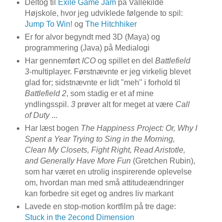
Deltog til
Exile Game Jam
på Vallekilde
Højskole, hvor jeg udviklede følgende to spil:
Jump To Win!
og
The Hitchhiker
Er for alvor begyndt med 3D (Maya) og
programmering (Java) på Medialogi
Har gennemført
ICO
og spillet en del
Battlefield
3
-multiplayer. Førstnævnte er jeg virkelig blevet
glad for; sidstnævnte er lidt "meh" i forhold til
Battlefield 2
, som stadig er et af mine
yndlingsspil.
3
prøver alt for meget at være
Call
of Duty
...
Har læst bogen
The Happiness Project: Or, Why I
Spent a Year Trying to Sing in the Morning,
Clean My Closets, Fight Right, Read Aristotle,
and Generally Have More Fun
(Gretchen Rubin),
som har været en utrolig inspirerende oplevelse
om, hvordan man med små attitudeændringer
kan forbedre sit eget og andres liv markant
Lavede en stop-motion kortfilm på tre dage:
Stuck in the 2econd Dimension