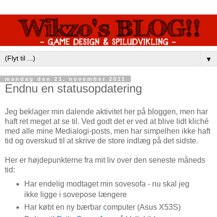
▼
mandag den 21. november 2011
Endnu en statusopdatering
Jeg beklager min dalende aktivitet her på bloggen, men har
haft ret meget at se til. Ved godt det er ved at blive lidt kliché
med alle mine Medialogi-posts, men har simpelhen ikke haft
tid og overskud til at skrive de store indlæg på det sidste.
Her er højdepunkterne fra mit liv over den seneste måneds
tid:
Har endelig modtaget min sovesofa - nu skal jeg
ikke ligge i sovepose længere
Har købt en ny bærbar computer (Asus X53S)