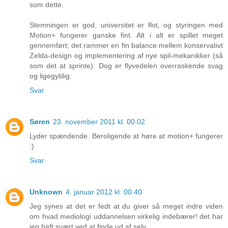
som dette.
Stemningen er god, universitet er flot, og styringen med
Motion+ fungerer ganske fint. Alt i alt er spillet meget
gennemført; det rammer en fin balance mellem konservativt
Zelda-design og implementering af nye spil-mekanikker (så
som det at sprinte). Dog er flyvedelen overraskende svag
og ligegyldig.
Svar
Søren
23. november 2011 kl. 00.02
Lyder spændende. Beroligende at høre at motion+ fungerer
:)
Svar
Unknown
4. januar 2012 kl. 00.40
Jeg synes at det er fedt at du giver så meget indre viden
om hvad mediologi uddannelsen virkelig indebærer! det har
jeg haft svært ved at finde ud af selv.