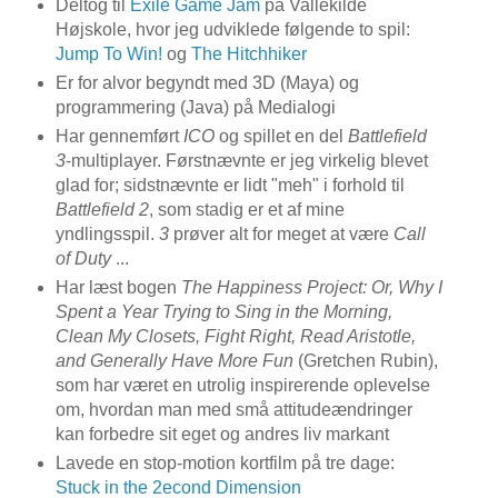
Deltog til
Exile Game Jam
på Vallekilde
Højskole, hvor jeg udviklede følgende to spil:
Jump To Win!
og
The Hitchhiker
Er for alvor begyndt med 3D (Maya) og
programmering (Java) på Medialogi
Har gennemført
ICO
og spillet en del
Battlefield
3
-multiplayer. Førstnævnte er jeg virkelig blevet
glad for; sidstnævnte er lidt "meh" i forhold til
Battlefield 2
, som stadig er et af mine
yndlingsspil.
3
prøver alt for meget at være
Call
of Duty
...
Har læst bogen
The Happiness Project: Or, Why I
Spent a Year Trying to Sing in the Morning,
Clean My Closets, Fight Right, Read Aristotle,
and Generally Have More Fun
(Gretchen Rubin),
som har været en utrolig inspirerende oplevelse
om, hvordan man med små attitudeændringer
kan forbedre sit eget og andres liv markant
Lavede en stop-motion kortfilm på tre dage:
Stuck in the 2econd Dimension