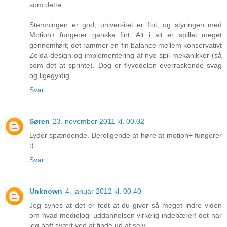
som dette.
Stemningen er god, universitet er flot, og styringen med
Motion+ fungerer ganske fint. Alt i alt er spillet meget
gennemført; det rammer en fin balance mellem konservativt
Zelda-design og implementering af nye spil-mekanikker (så
som det at sprinte). Dog er flyvedelen overraskende svag
og ligegyldig.
Svar
Søren
23. november 2011 kl. 00.02
Lyder spændende. Beroligende at høre at motion+ fungerer
:)
Svar
Unknown
4. januar 2012 kl. 00.40
Jeg synes at det er fedt at du giver så meget indre viden
om hvad mediologi uddannelsen virkelig indebærer! det har
jeg haft svært ved at finde ud af selv.