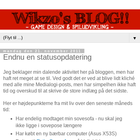
▼
mandag den 21. november 2011
Endnu en statusopdatering
Jeg beklager min dalende aktivitet her på bloggen, men har
haft ret meget at se til. Ved godt det er ved at blive lidt kliché
med alle mine Medialogi-posts, men har simpelhen ikke haft
tid og overskud til at skrive de store indlæg på det sidste.
Her er højdepunkterne fra mit liv over den seneste måneds
tid:
Har endelig modtaget min sovesofa - nu skal jeg
ikke ligge i sovepose længere
Har købt en ny bærbar computer (Asus X53S)