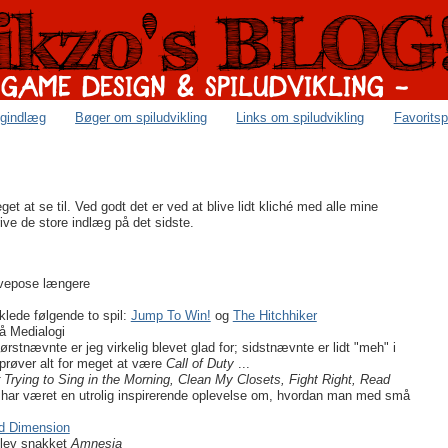
ogindlæg
Bøger om spiludvikling
Links om spiludvikling
Favoritsp
t at se til. Ved godt det er ved at blive lidt kliché med alle mine
ive de store indlæg på det sidste.
sovepose længere
klede følgende to spil:
Jump To Win!
og
The Hitchhiker
å Medialogi
Førstnævnte er jeg virkelig blevet glad for; sidstnævnte er lidt "meh" i
prøver alt for meget at være
Call of Duty
...
Trying to Sing in the Morning, Clean My Closets, Fight Right, Read
har været en utrolig inspirerende oplevelse om, hvordan man med små
nd Dimension
 blev snakket
Amnesia