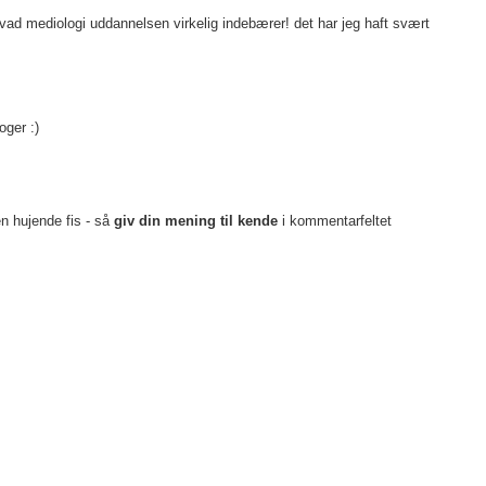
vad mediologi uddannelsen virkelig indebærer! det har jeg haft svært
ger :)
en hujende fis - så
giv din mening til kende
i kommentarfeltet