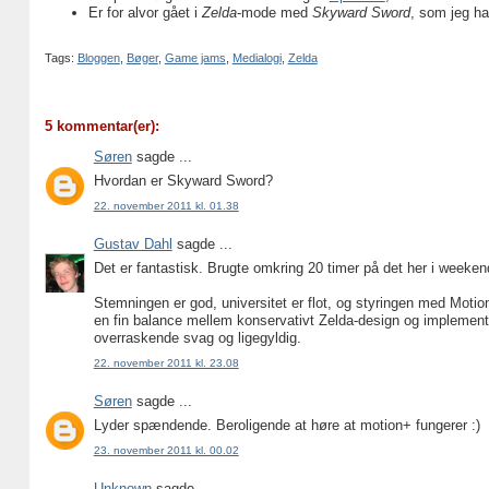
Er for alvor gået i
Zelda
-mode med
Skyward Sword
, som jeg ha
Tags:
Bloggen
,
Bøger
,
Game jams
,
Medialogi
,
Zelda
5 kommentar(er):
Søren
sagde ...
Hvordan er Skyward Sword?
22. november 2011 kl. 01.38
Gustav Dahl
sagde ...
Det er fantastisk. Brugte omkring 20 timer på det her i weekende
Stemningen er god, universitet er flot, og styringen med Motion
en fin balance mellem konservativt Zelda-design og implemente
overraskende svag og ligegyldig.
22. november 2011 kl. 23.08
Søren
sagde ...
Lyder spændende. Beroligende at høre at motion+ fungerer :)
23. november 2011 kl. 00.02
Unknown
sagde ...