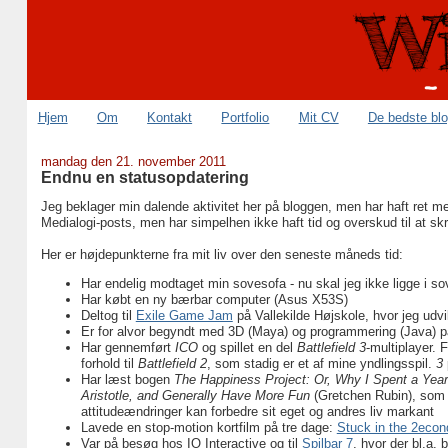
Hjem
Om
Kontakt
Portfolio
Mit CV
De bedste bl
mandag den 21. november 2011
Endnu en statusopdatering
Jeg beklager min dalende aktivitet her på bloggen, men har haft ret mege
Medialogi-posts, men har simpelhen ikke haft tid og overskud til at skr
Her er højdepunkterne fra mit liv over den seneste måneds tid:
Har endelig modtaget min sovesofa - nu skal jeg ikke ligge i 
Har købt en ny bærbar computer (Asus X53S)
Deltog til
Exile Game Jam
på Vallekilde Højskole, hvor jeg udvi
Er for alvor begyndt med 3D (Maya) og programmering (Java) p
Har gennemført
ICO
og spillet en del
Battlefield 3
-multiplayer. 
forhold til
Battlefield 2
, som stadig er et af mine yndlingsspil.
3
Har læst bogen
The Happiness Project: Or, Why I Spent a Year 
Aristotle, and Generally Have More Fun
(Gretchen Rubin), som 
attitudeændringer kan forbedre sit eget og andres liv markant
Lavede en stop-motion kortfilm på tre dage:
Stuck in the 2eco
Var på besøg hos IO Interactive og til
Spilbar 7
, hvor der bl.a.