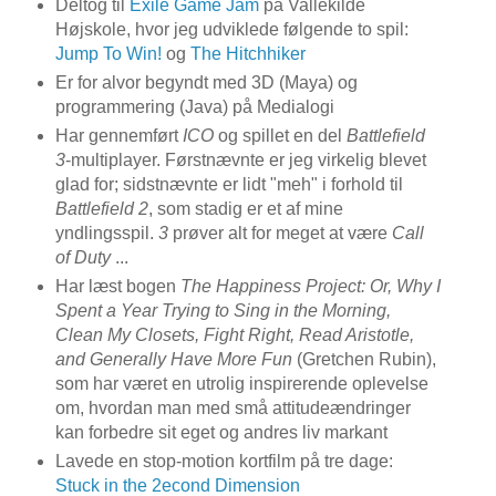
Deltog til
Exile Game Jam
på Vallekilde
Højskole, hvor jeg udviklede følgende to spil:
Jump To Win!
og
The Hitchhiker
Er for alvor begyndt med 3D (Maya) og
programmering (Java) på Medialogi
Har gennemført
ICO
og spillet en del
Battlefield
3
-multiplayer. Førstnævnte er jeg virkelig blevet
glad for; sidstnævnte er lidt "meh" i forhold til
Battlefield 2
, som stadig er et af mine
yndlingsspil.
3
prøver alt for meget at være
Call
of Duty
...
Har læst bogen
The Happiness Project: Or, Why I
Spent a Year Trying to Sing in the Morning,
Clean My Closets, Fight Right, Read Aristotle,
and Generally Have More Fun
(Gretchen Rubin),
som har været en utrolig inspirerende oplevelse
om, hvordan man med små attitudeændringer
kan forbedre sit eget og andres liv markant
Lavede en stop-motion kortfilm på tre dage:
Stuck in the 2econd Dimension