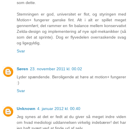
som dette.
Stemningen er god, universitet er flot, og styringen med
Motion+ fungerer ganske fint. Alt i alt er spillet meget
gennemført; det rammer en fin balance mellem konservativt
Zelda-design og implementering af nye spil-mekanikker (så
som det at sprinte). Dog er flyvedelen overraskende svag
og ligegyldig.
Svar
Søren
23. november 2011 kl. 00.02
Lyder spændende. Beroligende at høre at motion+ fungerer
:)
Svar
Unknown
4. januar 2012 kl. 00.40
Jeg synes at det er fedt at du giver så meget indre viden
om hvad mediologi uddannelsen virkelig indebærer! det har
jeg haft svært ved at finde ud af selv.