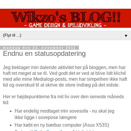
▼
mandag den 21. november 2011
Endnu en statusopdatering
Jeg beklager min dalende aktivitet her på bloggen, men har
haft ret meget at se til. Ved godt det er ved at blive lidt kliché
med alle mine Medialogi-posts, men har simpelhen ikke haft
tid og overskud til at skrive de store indlæg på det sidste.
Her er højdepunkterne fra mit liv over den seneste måneds
tid:
Har endelig modtaget min sovesofa - nu skal jeg
ikke ligge i sovepose længere
Har købt en ny bærbar computer (Asus X53S)