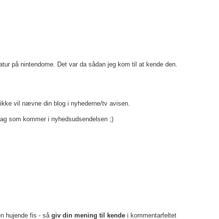
natur på nintendome. Det var da sådan jeg kom til at kende den.
 ikke vil nævne din blog i nyhederne/tv avisen.
r dag som kommer i nyhedsudsendelsen ;)
en hujende fis - så
giv din mening til kende
i kommentarfeltet