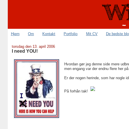
Hjem
Om
Kontakt
Portfolio
Mit CV
De bedste bl
torsdag den 13. april 2006
I need YOU!
Hvordan gør jeg denne side mere udbre
men engang var der endnu flere her på
Er der nogen herinde, som har nogle idé
På forhån tak!