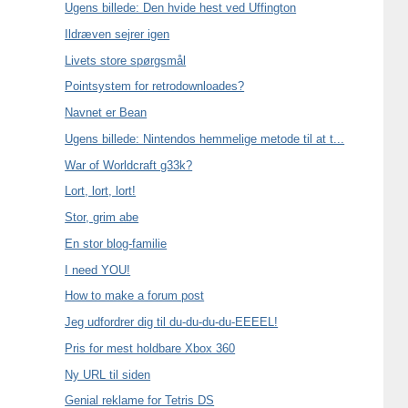
Ugens billede: Den hvide hest ved Uffington
Ildræven sejrer igen
Livets store spørgsmål
Pointsystem for retrodownloades?
Navnet er Bean
Ugens billede: Nintendos hemmelige metode til at t...
War of Worldcraft g33k?
Lort, lort, lort!
Stor, grim abe
En stor blog-familie
I need YOU!
How to make a forum post
Jeg udfordrer dig til du-du-du-du-EEEEL!
Pris for mest holdbare Xbox 360
Ny URL til siden
Genial reklame for Tetris DS