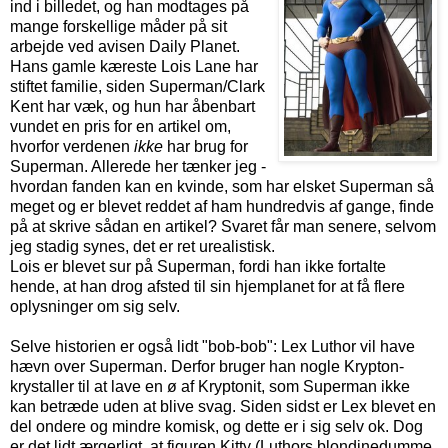
ind i billedet, og han modtages på
mange forskellige måder på sit
arbejde ved avisen Daily Planet.
Hans gamle kæreste Lois Lane har
stiftet familie, siden Superman/Clark
Kent har væk, og hun har åbenbart
vundet en pris for en artikel om,
hvorfor verdenen
ikke
har brug for
Superman. Allerede her tænker jeg -
hvordan fanden kan en kvinde, som har elsket Superman så
meget og er blevet reddet af ham hundredvis af gange, finde
på at skrive sådan en artikel? Svaret får man senere, selvom
jeg stadig synes, det er ret urealistisk.
Lois er blevet sur på Superman, fordi han ikke fortalte
hende, at han drog afsted til sin hjemplanet for at få flere
oplysninger om sig selv.
Selve historien er også lidt "bob-bob": Lex Luthor vil have
hævn over Superman. Derfor bruger han nogle Krypton-
krystaller til at lave en ø af Kryptonit, som Superman ikke
kan betræde uden at blive svag. Siden sidst er Lex blevet en
del ondere og mindre komisk, og dette er i sig selv ok. Dog
er det lidt ærgerligt, at figuren Kitty (Luthors blondinedumme