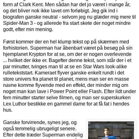
form af Clark Kent. Men sådan har det jo været i mange år,
og det bliver nok ikke lavet om forløbigt. Jeg gik ind i
biografen ganske neutral - selvom jeg nu glæder mig mere til
Spider-Man 3 - og allerede fra start skete der noget mindre
godt, efter min mening.
Først kommer der en hel klump tekst op på skærmen med
forhistorien. Superman har åbenbart været på besøg på sin
hjemplanet Krypton for at se, om der er nogen overlevende
... hvilket der ikke er. Bagefter denne tekst, som står der i et
par minutter, tvinges man til at se en Star Wars look-alike
rulletekststart. Kameraet flyver ganske enkelt rundt i det
store univers fra planet til planet, mens man ser en masse
navne komme flyvende med en effekt, der minder mig om
noget man kan lave i Power Point eller Flash. Efter lidt under
fem minutter starter selve filmen, og man ser superskurken
Lex Luthor bestikke en gammel dame for at få fat i hendes
hus.
Ganske forvirrende, synes jeg, og
også temmelig ubrugeligt senere.
Efter dette træder Superman endelig