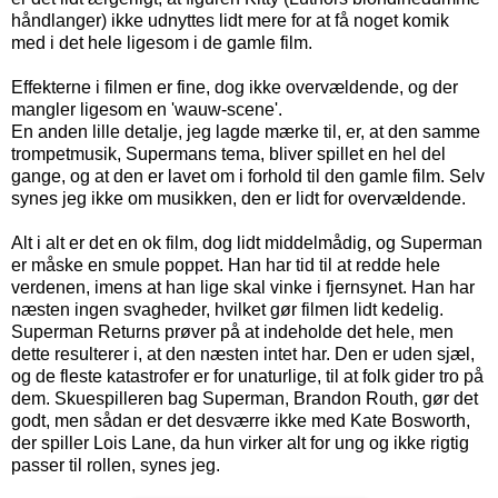
håndlanger) ikke udnyttes lidt mere for at få noget komik
med i det hele ligesom i de gamle film.
Effekterne i filmen er fine, dog ikke overvældende, og der
mangler ligesom en 'wauw-scene'.
En anden lille detalje, jeg lagde mærke til, er, at den samme
trompetmusik, Supermans tema, bliver spillet en hel del
gange, og at den er lavet om i forhold til den gamle film. Selv
synes jeg ikke om musikken, den er lidt for overvældende.
Alt i alt er det en ok film, dog lidt middelmådig, og Superman
er måske en smule poppet. Han har tid til at redde hele
verdenen, imens at han lige skal vinke i fjernsynet. Han har
næsten ingen svagheder, hvilket gør filmen lidt kedelig.
Superman Returns prøver på at indeholde det hele, men
dette resulterer i, at den næsten intet har. Den er uden sjæl,
og de fleste katastrofer er for unaturlige, til at folk gider tro på
dem. Skuespilleren bag Superman, Brandon Routh, gør det
godt, men sådan er det desværre ikke med Kate Bosworth,
der spiller Lois Lane, da hun virker alt for ung og ikke rigtig
passer til rollen, synes jeg.