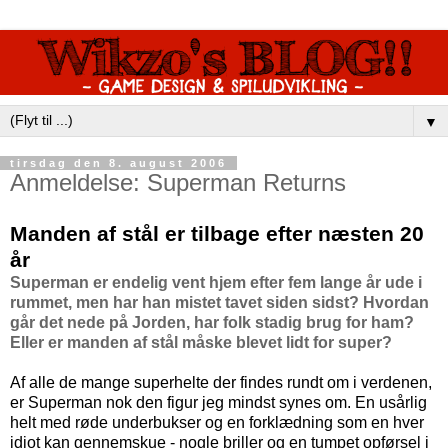
▼
tirsdag den 8. august 2006
Anmeldelse: Superman Returns
Manden af stål er tilbage efter næsten 20
år
Superman er endelig vent hjem efter fem lange år ude i
rummet, men har han mistet tavet siden sidst? Hvordan
går det nede på Jorden, har folk stadig brug for ham?
Eller er manden af stål måske blevet lidt for super?
Af alle de mange superhelte der findes rundt om i verdenen,
er Superman nok den figur jeg mindst synes om. En usårlig
helt med røde underbukser og en forklædning som en hver
idiot kan gennemskue - nogle briller og en tumpet opførsel i