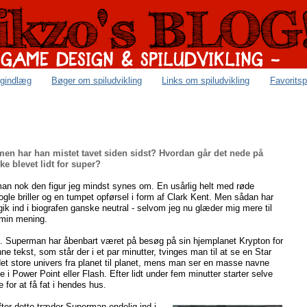
ogindlæg
Bøger om spiludvikling
Links om spiludvikling
Favoritsp
men har han mistet tavet siden sidst? Hvordan går det nede på
e blevet lidt for super?
man nok den figur jeg mindst synes om. En usårlig helt med røde
le briller og en tumpet opførsel i form af Clark Kent. Men sådan har
 gik ind i biografen ganske neutral - selvom jeg nu glæder mig mere til
 min mening.
. Superman har åbenbart været på besøg på sin hjemplanet Krypton for
ne tekst, som står der i et par minutter, tvinges man til at se en Star
 det store univers fra planet til planet, mens man ser en masse navne
Power Point eller Flash. Efter lidt under fem minutter starter selve
or at få fat i hendes hus.
ter dette træder Superman endelig ind i