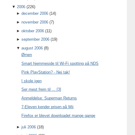
▼
2006
(226)
►
december 2006
(14)
►
november 2006
(7)
►
oktober 2006
(11)
►
september 2006
(19)
▼
august 2006
(8)
Ørnen
Smart hjemmeside til Wi-Fi spotting på NDS
Pink PlayStation? - Nej tak!
I skole igen
Ser mest frem til ... [3]
Anmeldelse: Superman Returns
7-Eleven kender prisen på Wii
Firefox er blevet downloadet mange gange
►
juli 2006
(18)