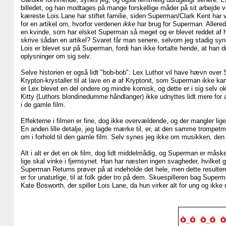
billedet, og han modtages på mange forskellige måder på sit arbejde 
kæreste Lois Lane har stiftet familie, siden Superman/Clark Kent har 
for en artikel om, hvorfor verdenen
ikke
har brug for Superman. Allere
en kvinde, som har elsket Superman så meget og er blevet reddet af 
skrive sådan en artikel? Svaret får man senere, selvom jeg stadig synes
Lois er blevet sur på Superman, fordi han ikke fortalte hende, at han dro
oplysninger om sig selv.
Selve historien er også lidt "bob-bob": Lex Luthor vil have hævn over
Krypton-krystaller til at lave en ø af Kryptonit, som Superman ikke ka
er Lex blevet en del ondere og mindre komisk, og dette er i sig selv ok.
Kitty (Luthors blondinedumme håndlanger) ikke udnyttes lidt mere for 
i de gamle film.
Effekterne i filmen er fine, dog ikke overvældende, og der mangler li
En anden lille detalje, jeg lagde mærke til, er, at den samme trompetm
om i forhold til den gamle film. Selv synes jeg ikke om musikken, den 
Alt i alt er det en ok film, dog lidt middelmådig, og Superman er måsk
lige skal vinke i fjernsynet. Han har næsten ingen svagheder, hvilket gø
Superman Returns prøver på at indeholde det hele, men dette resulterer
er for unaturlige, til at folk gider tro på dem. Skuespilleren bag Su
Kate Bosworth, der spiller Lois Lane, da hun virker alt for ung og ikke ri