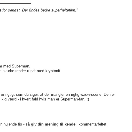
 for seriøst. Der findes bedre superheltefilm."
 film med Superman.
lle skurke render rundt med kryptonit.
 er rigtigt som du siger, at der mangler en rigtig wauw-scene. Den er
kig værd - i hvert fald hvis man er Superman-fan. :)
en hujende fis - så
giv din mening til kende
i kommentarfeltet