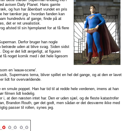
ved avisen Daily Planet. Hans gamle
væk, og hun har åbenbart vundet en pris
de her tænker jeg - hvordan fanden kan
ham hundredvis af gange, finde på at
, det er ret urealistisk.
g afsted til sin hjemplanet for at få flere
 Superman. Derfor bruger han nogle
n betræde uden at blive svag. Siden sidst
 Dog er det lidt ærgerligt, at figuren
at få noget komik med i det hele ligesom
gesom en 'wauw-scene'.
usik, Supermans tema, bliver spillet en hel del gange, og at den er lavet
er lidt for overvældende.
e en smule poppet. Han har tid til at redde hele verdenen, imens at han
r filmen lidt kedelig.
 i, at den næsten intet har. Den er uden sjæl, og de fleste katastrofer
perman, Brandon Routh, gør det godt, men sådan er det desværre ikke med
gtig passer til rollen, synes jeg.