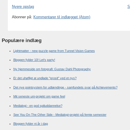
Nyere opslag
S
Abonner på:
Kommentarer til indlægget (Atom)
Populære indlæg
Lightmatter - new puzzle game from Tunnel Vision Games
Bloggen fylder 10! Let's party!
Ny hjemmeside om fotografi: Gustav Dahl Photography
Er det uhøfligt at undlade "prosit" ved et nys?
Det nye pointsystem for udlændinge - samfundets svar på Achievements?
Mit seneste uni-projekt om game feel
Medialogi - en god spiluddannelse?
See You On The Other Side - Medialogi-projekt på femte semester
Bloggen fylder ni år i dag