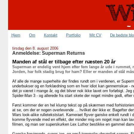
Hjem
Om
Kontakt
Portfolio
Mit CV
De bedste bl
tirsdag den 8. august 2006
Anmeldelse: Superman Returns
Manden af stål er tilbage efter næsten 20 år
Superman er endelig vent hjem efter fem lange år ude i rummet, 
Jorden, har folk stadig brug for ham? Eller er manden af stål måsk
Af alle de mange superhelte der findes rundt om i verdenen, er Super
underbukser og en forklædning som en hver idiot kan gennemskue - nog
det jo været i mange år, og det bliver nok ikke lavet om forløbigt. Jeg
Spider-Man 3 - og allerede fra start skete der noget mindre godt, efter
Først kommer der en hel klump tekst op på skærmen med forhistorien
at se, om der er nogen overlevende ... hvilket der ikke er. Bagefter den
Wars look-alike rulletekststart. Kameraet flyver ganske enkelt rundt i
komme flyvende med en effekt, der minder mig om noget man kan lave i 
filmen, og man ser superskurken Lex Luthor bestikke en gammel dame f
Ganske forvirrende, synes jeg, og også temmelig ubrugeligt senere. Ef