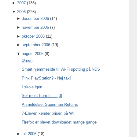
►
2007
(135)
▼
2006
(226)
►
december 2006
(14)
►
november 2006
(7)
►
oktober 2006
(11)
►
september 2006
(19)
▼
august 2006
(8)
Ørnen
Smart hjemmeside til Wi-Fi spotting på NDS
Pink PlayStation? - Nej tak!
I skole igen
Ser mest frem til ... [3]
Anmeldelse: Superman Returns
7-Eleven kender prisen på Wii
Firefox er blevet downloadet mange gange
►
juli 2006
(18)