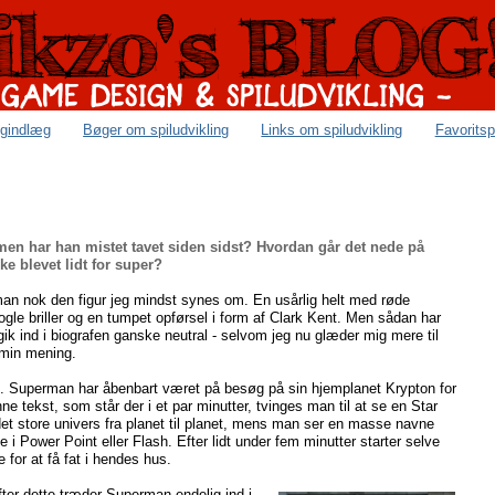
ogindlæg
Bøger om spiludvikling
Links om spiludvikling
Favoritsp
men har han mistet tavet siden sidst? Hvordan går det nede på
e blevet lidt for super?
man nok den figur jeg mindst synes om. En usårlig helt med røde
le briller og en tumpet opførsel i form af Clark Kent. Men sådan har
 gik ind i biografen ganske neutral - selvom jeg nu glæder mig mere til
 min mening.
. Superman har åbenbart været på besøg på sin hjemplanet Krypton for
ne tekst, som står der i et par minutter, tvinges man til at se en Star
 det store univers fra planet til planet, mens man ser en masse navne
Power Point eller Flash. Efter lidt under fem minutter starter selve
or at få fat i hendes hus.
ter dette træder Superman endelig ind i