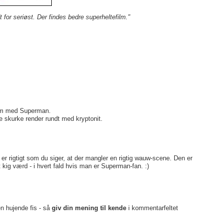
 for seriøst. Der findes bedre superheltefilm."
 film med Superman.
lle skurke render rundt med kryptonit.
 er rigtigt som du siger, at der mangler en rigtig wauw-scene. Den er
kig værd - i hvert fald hvis man er Superman-fan. :)
en hujende fis - så
giv din mening til kende
i kommentarfeltet