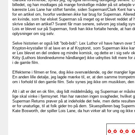
billedet, og han modtages på mange forskellige måder på sit arbejde 
kæreste Lois Lane har stiftet familie, siden Superman/Clark Kent har 
for en artikel om, hvorfor verdenen
ikke
har brug for Superman. Allere
en kvinde, som har elsket Superman så meget og er blevet reddet af 
skrive sådan en artikel? Svaret får man senere, selvom jeg stadig synes
Lois er blevet sur på Superman, fordi han ikke fortalte hende, at han dro
oplysninger om sig selv.
Selve historien er også lidt "bob-bob": Lex Luthor vil have hævn over
Krypton-krystaller til at lave en ø af Kryptonit, som Superman ikke ka
er Lex blevet en del ondere og mindre komisk, og dette er i sig selv ok.
Kitty (Luthors blondinedumme håndlanger) ikke udnyttes lidt mere for 
i de gamle film.
Effekterne i filmen er fine, dog ikke overvældende, og der mangler li
En anden lille detalje, jeg lagde mærke til, er, at den samme trompetm
om i forhold til den gamle film. Selv synes jeg ikke om musikken, den 
Alt i alt er det en ok film, dog lidt middelmådig, og Superman er måsk
lige skal vinke i fjernsynet. Han har næsten ingen svagheder, hvilket gø
Superman Returns prøver på at indeholde det hele, men dette resulterer
er for unaturlige, til at folk gider tro på dem. Skuespilleren bag Su
Kate Bosworth, der spiller Lois Lane, da hun virker alt for ung og ikke ri