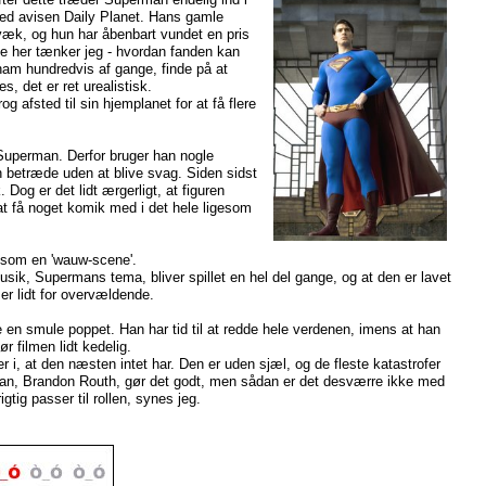
ved avisen Daily Planet. Hans gamle
væk, og hun har åbenbart vundet en pris
de her tænker jeg - hvordan fanden kan
ham hundredvis af gange, finde på at
, det er ret urealistisk.
g afsted til sin hjemplanet for at få flere
 Superman. Derfor bruger han nogle
n betræde uden at blive svag. Siden sidst
 Dog er det lidt ærgerligt, at figuren
at få noget komik med i det hele ligesom
gesom en 'wauw-scene'.
usik, Supermans tema, bliver spillet en hel del gange, og at den er lavet
er lidt for overvældende.
e en smule poppet. Han har tid til at redde hele verdenen, imens at han
r filmen lidt kedelig.
 i, at den næsten intet har. Den er uden sjæl, og de fleste katastrofer
perman, Brandon Routh, gør det godt, men sådan er det desværre ikke med
gtig passer til rollen, synes jeg.