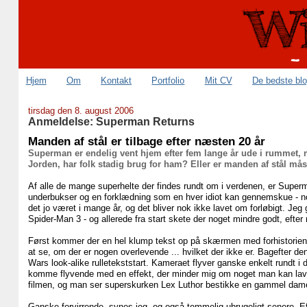
Hjem
Om
Kontakt
Portfolio
Mit CV
De bedste bl
tirsdag den 8. august 2006
Anmeldelse: Superman Returns
Manden af stål er tilbage efter næsten 20 år
Superman er endelig vent hjem efter fem lange år ude i rummet, 
Jorden, har folk stadig brug for ham? Eller er manden af stål måsk
Af alle de mange superhelte der findes rundt om i verdenen, er Super
underbukser og en forklædning som en hver idiot kan gennemskue - nog
det jo været i mange år, og det bliver nok ikke lavet om forløbigt. Jeg
Spider-Man 3 - og allerede fra start skete der noget mindre godt, efter
Først kommer der en hel klump tekst op på skærmen med forhistorien
at se, om der er nogen overlevende ... hvilket der ikke er. Bagefter den
Wars look-alike rulletekststart. Kameraet flyver ganske enkelt rundt i
komme flyvende med en effekt, der minder mig om noget man kan lave i 
filmen, og man ser superskurken Lex Luthor bestikke en gammel dame f
Ganske forvirrende, synes jeg, og også temmelig ubrugeligt senere. Ef