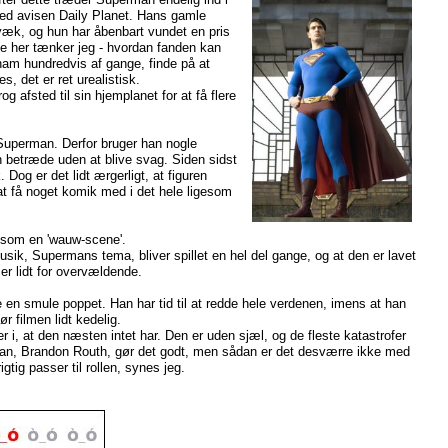
ved avisen Daily Planet. Hans gamle
væk, og hun har åbenbart vundet en pris
de her tænker jeg - hvordan fanden kan
ham hundredvis af gange, finde på at
, det er ret urealistisk.
g afsted til sin hjemplanet for at få flere
 Superman. Derfor bruger han nogle
n betræde uden at blive svag. Siden sidst
 Dog er det lidt ærgerligt, at figuren
at få noget komik med i det hele ligesom
gesom en 'wauw-scene'.
usik, Supermans tema, bliver spillet en hel del gange, og at den er lavet
er lidt for overvældende.
e en smule poppet. Han har tid til at redde hele verdenen, imens at han
r filmen lidt kedelig.
 i, at den næsten intet har. Den er uden sjæl, og de fleste katastrofer
perman, Brandon Routh, gør det godt, men sådan er det desværre ikke med
gtig passer til rollen, synes jeg.