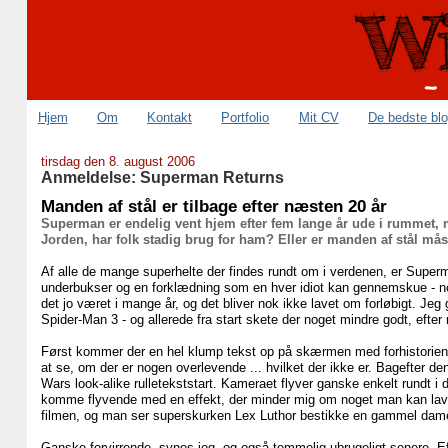
Hjem
Om
Kontakt
Portfolio
Mit CV
De bedste bl
tirsdag den 8. august 2006
Anmeldelse: Superman Returns
Manden af stål er tilbage efter næsten 20 år
Superman er endelig vent hjem efter fem lange år ude i rummet, 
Jorden, har folk stadig brug for ham? Eller er manden af stål måsk
Af alle de mange superhelte der findes rundt om i verdenen, er Super
underbukser og en forklædning som en hver idiot kan gennemskue - nog
det jo været i mange år, og det bliver nok ikke lavet om forløbigt. Jeg
Spider-Man 3 - og allerede fra start skete der noget mindre godt, efter
Først kommer der en hel klump tekst op på skærmen med forhistorien
at se, om der er nogen overlevende ... hvilket der ikke er. Bagefter den
Wars look-alike rulletekststart. Kameraet flyver ganske enkelt rundt i
komme flyvende med en effekt, der minder mig om noget man kan lave i 
filmen, og man ser superskurken Lex Luthor bestikke en gammel dame f
Ganske forvirrende, synes jeg, og også temmelig ubrugeligt senere. Ef