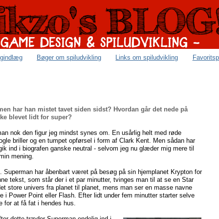
ogindlæg
Bøger om spiludvikling
Links om spiludvikling
Favoritsp
men har han mistet tavet siden sidst? Hvordan går det nede på
e blevet lidt for super?
man nok den figur jeg mindst synes om. En usårlig helt med røde
le briller og en tumpet opførsel i form af Clark Kent. Men sådan har
 gik ind i biografen ganske neutral - selvom jeg nu glæder mig mere til
 min mening.
. Superman har åbenbart været på besøg på sin hjemplanet Krypton for
ne tekst, som står der i et par minutter, tvinges man til at se en Star
 det store univers fra planet til planet, mens man ser en masse navne
Power Point eller Flash. Efter lidt under fem minutter starter selve
or at få fat i hendes hus.
ter dette træder Superman endelig ind i