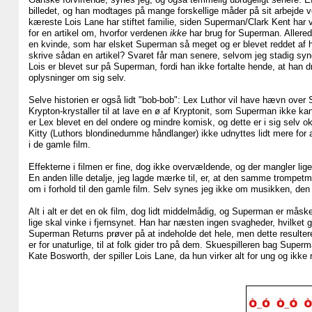
billedet, og han modtages på mange forskellige måder på sit arbejde 
kæreste Lois Lane har stiftet familie, siden Superman/Clark Kent har 
for en artikel om, hvorfor verdenen
ikke
har brug for Superman. Allere
en kvinde, som har elsket Superman så meget og er blevet reddet af 
skrive sådan en artikel? Svaret får man senere, selvom jeg stadig synes
Lois er blevet sur på Superman, fordi han ikke fortalte hende, at han dro
oplysninger om sig selv.
Selve historien er også lidt "bob-bob": Lex Luthor vil have hævn over
Krypton-krystaller til at lave en ø af Kryptonit, som Superman ikke ka
er Lex blevet en del ondere og mindre komisk, og dette er i sig selv ok.
Kitty (Luthors blondinedumme håndlanger) ikke udnyttes lidt mere for 
i de gamle film.
Effekterne i filmen er fine, dog ikke overvældende, og der mangler li
En anden lille detalje, jeg lagde mærke til, er, at den samme trompetm
om i forhold til den gamle film. Selv synes jeg ikke om musikken, den 
Alt i alt er det en ok film, dog lidt middelmådig, og Superman er måsk
lige skal vinke i fjernsynet. Han har næsten ingen svagheder, hvilket gø
Superman Returns prøver på at indeholde det hele, men dette resulterer
er for unaturlige, til at folk gider tro på dem. Skuespilleren bag Su
Kate Bosworth, der spiller Lois Lane, da hun virker alt for ung og ikke ri