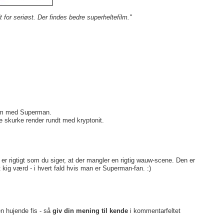
 for seriøst. Der findes bedre superheltefilm."
 film med Superman.
lle skurke render rundt med kryptonit.
 er rigtigt som du siger, at der mangler en rigtig wauw-scene. Den er
kig værd - i hvert fald hvis man er Superman-fan. :)
en hujende fis - så
giv din mening til kende
i kommentarfeltet