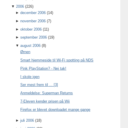
▼
2006
(226)
►
december 2006
(14)
►
november 2006
(7)
►
oktober 2006
(11)
►
september 2006
(19)
▼
august 2006
(8)
Ørnen
Smart hjemmeside til Wi-Fi spotting på NDS
Pink PlayStation? - Nej tak!
I skole igen
Ser mest frem til ... [3]
Anmeldelse: Superman Returns
7-Eleven kender prisen på Wii
Firefox er blevet downloadet mange gange
►
juli 2006
(18)