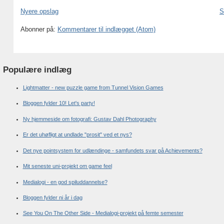
Nyere opslag
S
Abonner på:
Kommentarer til indlægget (Atom)
Populære indlæg
Lightmatter - new puzzle game from Tunnel Vision Games
Bloggen fylder 10! Let's party!
Ny hjemmeside om fotografi: Gustav Dahl Photography
Er det uhøfligt at undlade "prosit" ved et nys?
Det nye pointsystem for udlændinge - samfundets svar på Achievements?
Mit seneste uni-projekt om game feel
Medialogi - en god spiluddannelse?
Bloggen fylder ni år i dag
See You On The Other Side - Medialogi-projekt på femte semester