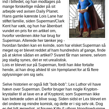
ind i billedet, og han modtages på
mange forskellige måder på sit
arbejde ved avisen Daily Planet.
Hans gamle kæreste Lois Lane har
stiftet familie, siden Superman/Clark
Kent har væk, og hun har åbenbart
vundet en pris for en artikel om,
hvorfor verdenen
ikke
har brug for
Superman. Allerede her tænker jeg -
hvordan fanden kan en kvinde, som har elsket Superman så
meget og er blevet reddet af ham hundredvis af gange, finde
på at skrive sådan en artikel? Svaret får man senere, selvom
jeg stadig synes, det er ret urealistisk.
Lois er blevet sur på Superman, fordi han ikke fortalte
hende, at han drog afsted til sin hjemplanet for at få flere
oplysninger om sig selv.
Selve historien er også lidt "bob-bob": Lex Luthor vil have
hævn over Superman. Derfor bruger han nogle Krypton-
krystaller til at lave en ø af Kryptonit, som Superman ikke
kan betræde uden at blive svag. Siden sidst er Lex blevet en
del ondere og mindre komisk, og dette er i sig selv ok. Dog
er det lidt ærgerligt, at figuren Kitty (Luthors blondinedumme