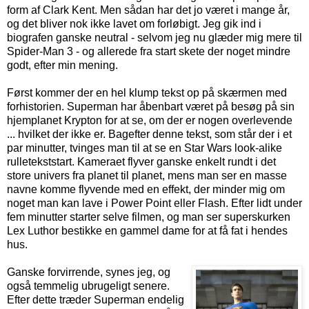
form af Clark Kent. Men sådan har det jo været i mange år,
og det bliver nok ikke lavet om forløbigt. Jeg gik ind i
biografen ganske neutral - selvom jeg nu glæder mig mere til
Spider-Man 3 - og allerede fra start skete der noget mindre
godt, efter min mening.
Først kommer der en hel klump tekst op på skærmen med
forhistorien. Superman har åbenbart været på besøg på sin
hjemplanet Krypton for at se, om der er nogen overlevende
... hvilket der ikke er. Bagefter denne tekst, som står der i et
par minutter, tvinges man til at se en Star Wars look-alike
rulletekststart. Kameraet flyver ganske enkelt rundt i det
store univers fra planet til planet, mens man ser en masse
navne komme flyvende med en effekt, der minder mig om
noget man kan lave i Power Point eller Flash. Efter lidt under
fem minutter starter selve filmen, og man ser superskurken
Lex Luthor bestikke en gammel dame for at få fat i hendes
hus.
Ganske forvirrende, synes jeg, og
også temmelig ubrugeligt senere.
Efter dette træder Superman endelig