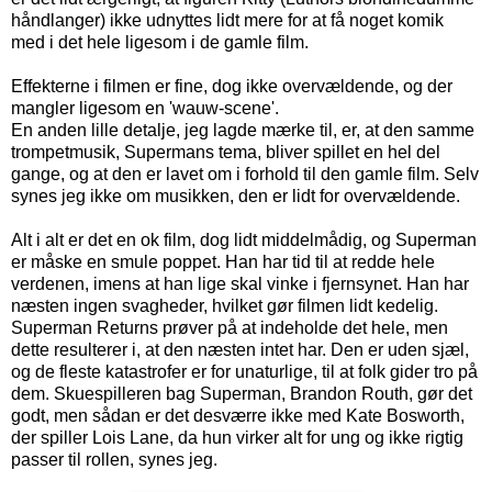
håndlanger) ikke udnyttes lidt mere for at få noget komik
med i det hele ligesom i de gamle film.
Effekterne i filmen er fine, dog ikke overvældende, og der
mangler ligesom en 'wauw-scene'.
En anden lille detalje, jeg lagde mærke til, er, at den samme
trompetmusik, Supermans tema, bliver spillet en hel del
gange, og at den er lavet om i forhold til den gamle film. Selv
synes jeg ikke om musikken, den er lidt for overvældende.
Alt i alt er det en ok film, dog lidt middelmådig, og Superman
er måske en smule poppet. Han har tid til at redde hele
verdenen, imens at han lige skal vinke i fjernsynet. Han har
næsten ingen svagheder, hvilket gør filmen lidt kedelig.
Superman Returns prøver på at indeholde det hele, men
dette resulterer i, at den næsten intet har. Den er uden sjæl,
og de fleste katastrofer er for unaturlige, til at folk gider tro på
dem. Skuespilleren bag Superman, Brandon Routh, gør det
godt, men sådan er det desværre ikke med Kate Bosworth,
der spiller Lois Lane, da hun virker alt for ung og ikke rigtig
passer til rollen, synes jeg.