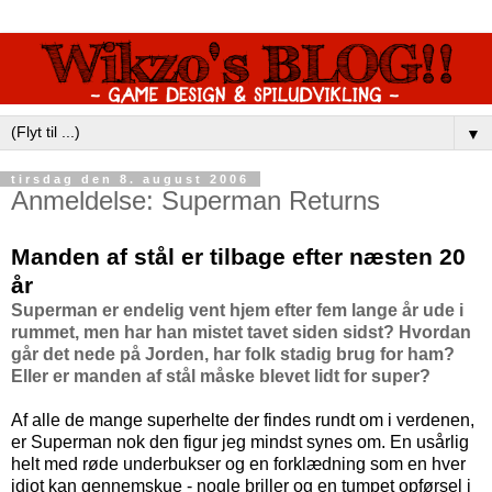
▼
tirsdag den 8. august 2006
Anmeldelse: Superman Returns
Manden af stål er tilbage efter næsten 20
år
Superman er endelig vent hjem efter fem lange år ude i
rummet, men har han mistet tavet siden sidst? Hvordan
går det nede på Jorden, har folk stadig brug for ham?
Eller er manden af stål måske blevet lidt for super?
Af alle de mange superhelte der findes rundt om i verdenen,
er Superman nok den figur jeg mindst synes om. En usårlig
helt med røde underbukser og en forklædning som en hver
idiot kan gennemskue - nogle briller og en tumpet opførsel i