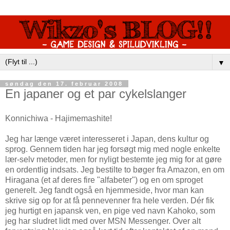
▼
søndag den 17. februar 2008
En japaner og et par cykelslanger
Konnichiwa - Hajimemashite!
Jeg har længe været interesseret i Japan, dens kultur og
sprog. Gennem tiden har jeg forsøgt mig med nogle enkelte
lær-selv metoder, men for nyligt bestemte jeg mig for at gøre
en ordentlig indsats. Jeg bestilte to bøger fra Amazon, en om
Hiragana (et af deres fire "alfabeter") og en om sproget
generelt. Jeg fandt også en hjemmeside, hvor man kan
skrive sig op for at få pennevenner fra hele verden. Dér fik
jeg hurtigt en japansk ven, en pige ved navn Kahoko, som
jeg har sludret lidt med over MSN Messenger. Over alt