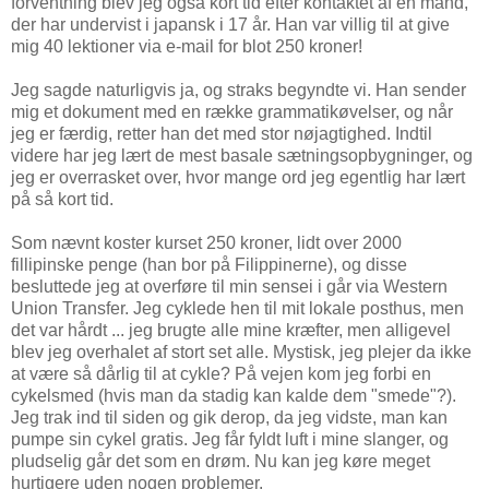
forventning blev jeg også kort tid efter kontaktet af en mand,
der har undervist i japansk i 17 år. Han var villig til at give
mig 40 lektioner via e-mail for blot 250 kroner!
Jeg sagde naturligvis ja, og straks begyndte vi. Han sender
mig et dokument med en række grammatikøvelser, og når
jeg er færdig, retter han det med stor nøjagtighed. Indtil
videre har jeg lært de mest basale sætningsopbygninger, og
jeg er overrasket over, hvor mange ord jeg egentlig har lært
på så kort tid.
Som nævnt koster kurset 250 kroner, lidt over 2000
fillipinske penge (han bor på Filippinerne), og disse
besluttede jeg at overføre til min sensei i går via Western
Union Transfer. Jeg cyklede hen til mit lokale posthus, men
det var hårdt ... jeg brugte alle mine kræfter, men alligevel
blev jeg overhalet af stort set alle. Mystisk, jeg plejer da ikke
at være så dårlig til at cykle? På vejen kom jeg forbi en
cykelsmed (hvis man da stadig kan kalde dem "smede"?).
Jeg trak ind til siden og gik derop, da jeg vidste, man kan
pumpe sin cykel gratis. Jeg får fyldt luft i mine slanger, og
pludselig går det som en drøm. Nu kan jeg køre meget
hurtigere uden nogen problemer.