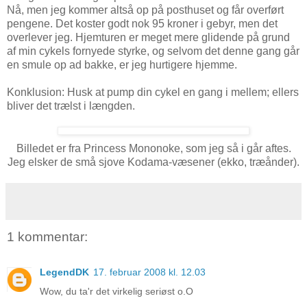
Nå, men jeg kommer altså op på posthuset og får overført
pengene. Det koster godt nok 95 kroner i gebyr, men det
overlever jeg. Hjemturen er meget mere glidende på grund
af min cykels fornyede styrke, og selvom det denne gang går
en smule op ad bakke, er jeg hurtigere hjemme.
Konklusion: Husk at pump din cykel en gang i mellem; ellers
bliver det trælst i længden.
Billedet er fra Princess Mononoke, som jeg så i går aftes.
Jeg elsker de små sjove Kodama-væsener (ekko, træånder).
1 kommentar:
LegendDK
17. februar 2008 kl. 12.03
Wow, du ta'r det virkelig seriøst o.O