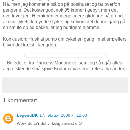
Nå, men jeg kommer altså op på posthuset og får overført
pengene. Det koster godt nok 95 kroner i gebyr, men det
overlever jeg. Hjemturen er meget mere glidende på grund
af min cykels fornyede styrke, og selvom det denne gang går
en smule op ad bakke, er jeg hurtigere hjemme.
Konklusion: Husk at pump din cykel en gang i mellem; ellers
bliver det trælst i længden.
Billedet er fra Princess Mononoke, som jeg så i går aftes.
Jeg elsker de små sjove Kodama-væsener (ekko, træånder).
1 kommentar:
LegendDK
17. februar 2008 kl. 12.03
Wow, du ta'r det virkelig seriøst o.O