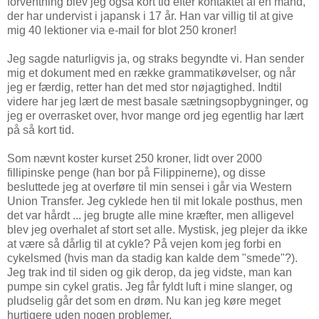
forventning blev jeg også kort tid efter kontaktet af en mand,
der har undervist i japansk i 17 år. Han var villig til at give
mig 40 lektioner via e-mail for blot 250 kroner!
Jeg sagde naturligvis ja, og straks begyndte vi. Han sender
mig et dokument med en række grammatikøvelser, og når
jeg er færdig, retter han det med stor nøjagtighed. Indtil
videre har jeg lært de mest basale sætningsopbygninger, og
jeg er overrasket over, hvor mange ord jeg egentlig har lært
på så kort tid.
Som nævnt koster kurset 250 kroner, lidt over 2000
fillipinske penge (han bor på Filippinerne), og disse
besluttede jeg at overføre til min sensei i går via Western
Union Transfer. Jeg cyklede hen til mit lokale posthus, men
det var hårdt ... jeg brugte alle mine kræfter, men alligevel
blev jeg overhalet af stort set alle. Mystisk, jeg plejer da ikke
at være så dårlig til at cykle? På vejen kom jeg forbi en
cykelsmed (hvis man da stadig kan kalde dem "smede"?).
Jeg trak ind til siden og gik derop, da jeg vidste, man kan
pumpe sin cykel gratis. Jeg får fyldt luft i mine slanger, og
pludselig går det som en drøm. Nu kan jeg køre meget
hurtigere uden nogen problemer.