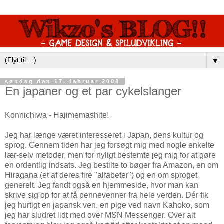
▼
søndag den 17. februar 2008
En japaner og et par cykelslanger
Konnichiwa - Hajimemashite!
Jeg har længe været interesseret i Japan, dens kultur og
sprog. Gennem tiden har jeg forsøgt mig med nogle enkelte
lær-selv metoder, men for nyligt bestemte jeg mig for at gøre
en ordentlig indsats. Jeg bestilte to bøger fra Amazon, en om
Hiragana (et af deres fire "alfabeter") og en om sproget
generelt. Jeg fandt også en hjemmeside, hvor man kan
skrive sig op for at få pennevenner fra hele verden. Dér fik
jeg hurtigt en japansk ven, en pige ved navn Kahoko, som
jeg har sludret lidt med over MSN Messenger. Over alt