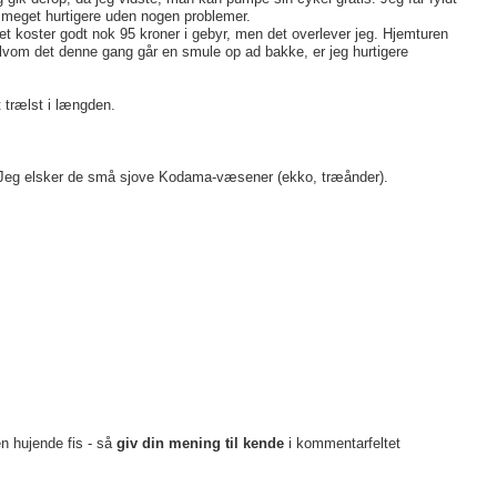
e meget hurtigere uden nogen problemer.
t koster godt nok 95 kroner i gebyr, men det overlever jeg. Hjemturen
lvom det denne gang går en smule op ad bakke, er jeg hurtigere
 trælst i længden.
s. Jeg elsker de små sjove Kodama-væsener (ekko, træånder).
en hujende fis - så
giv din mening til kende
i kommentarfeltet