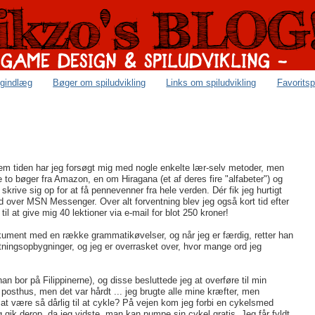
ogindlæg
Bøger om spiludvikling
Links om spiludvikling
Favoritsp
em tiden har jeg forsøgt mig med nogle enkelte lær-selv metoder, men
te to bøger fra Amazon, en om Hiragana (et af deres fire "alfabeter") og
ive sig op for at få pennevenner fra hele verden. Dér fik jeg hurtigt
 over MSN Messenger. Over alt forventning blev jeg også kort tid efter
til at give mig 40 lektioner via e-mail for blot 250 kroner!
okument med en række grammatikøvelser, og når jeg er færdig, retter han
tningsopbygninger, og jeg er overrasket over, hvor mange ord jeg
n bor på Filippinerne), og disse besluttede jeg at overføre til min
 posthus, men det var hårdt ... jeg brugte alle mine kræfter, men
ke at være så dårlig til at cykle? På vejen kom jeg forbi en cykelsmed
 gik derop, da jeg vidste, man kan pumpe sin cykel gratis. Jeg får fyldt