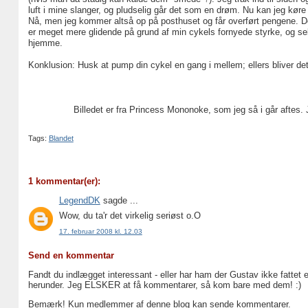
luft i mine slanger, og pludselig går det som en drøm. Nu kan jeg kør
Nå, men jeg kommer altså op på posthuset og får overført pengene. De
er meget mere glidende på grund af min cykels fornyede styrke, og se
hjemme.
Konklusion: Husk at pump din cykel en gang i mellem; ellers bliver det
Billedet er fra Princess Mononoke, som jeg så i går afte
Tags:
Blandet
1 kommentar(er):
LegendDK
sagde ...
Wow, du ta'r det virkelig seriøst o.O
17. februar 2008 kl. 12.03
Send en kommentar
Fandt du indlægget interessant - eller har ham der Gustav ikke fattet 
herunder. Jeg ELSKER at få kommentarer, så kom bare med dem! :)
Bemærk! Kun medlemmer af denne blog kan sende kommentarer.