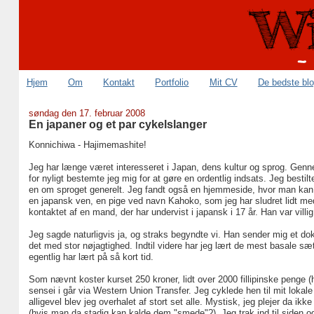
Hjem
Om
Kontakt
Portfolio
Mit CV
De bedste bl
søndag den 17. februar 2008
En japaner og et par cykelslanger
Konnichiwa - Hajimemashite!
Jeg har længe været interesseret i Japan, dens kultur og sprog. Genn
for nyligt bestemte jeg mig for at gøre en ordentlig indsats. Jeg bestil
en om sproget generelt. Jeg fandt også en hjemmeside, hvor man kan skr
en japansk ven, en pige ved navn Kahoko, som jeg har sludret lidt med
kontaktet af en mand, der har undervist i japansk i 17 år. Han var villig 
Jeg sagde naturligvis ja, og straks begyndte vi. Han sender mig et d
det med stor nøjagtighed. Indtil videre har jeg lært de mest basale sæ
egentlig har lært på så kort tid.
Som nævnt koster kurset 250 kroner, lidt over 2000 fillipinske penge (ha
sensei i går via Western Union Transfer. Jeg cyklede hen til mit lokale
alligevel blev jeg overhalet af stort set alle. Mystisk, jeg plejer da ik
(hvis man da stadig kan kalde dem "smede"?). Jeg trak ind til siden og