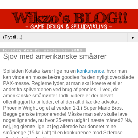
▼
torsdag den 25. september 2008
Sjov med amerikanske småører
Spilsiden Kotaku kører lige nu en
konkurrence
, hvor man
kan vinde en masse lækre goodies fra den nyligt overståede
PAX-messe. Reglerne lyder, at man skal kreere et eller
andet fra spilverdenen ved brug af pennies - I ved, de
amerikanske småmønter. Indtil videre er der blevet
offentliggjort to billeder; et af den altid kække advokat
Phoenix Wright, og et af verden 1-1 i Super Mario Bros.
Begge ganske imponerende! Måske man selv skulle lave
noget lignende, nu hvor 25-øren udgår i næste måned? Nå,
nej, jeg glemte lige, at jeg allerede har doneret mine
småpenge (15 kr. i alt) til en konkurrence mod Sclerose