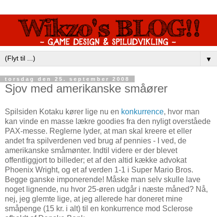
▼
torsdag den 25. september 2008
Sjov med amerikanske småører
Spilsiden Kotaku kører lige nu en
konkurrence
, hvor man
kan vinde en masse lækre goodies fra den nyligt overståede
PAX-messe. Reglerne lyder, at man skal kreere et eller
andet fra spilverdenen ved brug af pennies - I ved, de
amerikanske småmønter. Indtil videre er der blevet
offentliggjort to billeder; et af den altid kække advokat
Phoenix Wright, og et af verden 1-1 i Super Mario Bros.
Begge ganske imponerende! Måske man selv skulle lave
noget lignende, nu hvor 25-øren udgår i næste måned? Nå,
nej, jeg glemte lige, at jeg allerede har doneret mine
småpenge (15 kr. i alt) til en konkurrence mod Sclerose