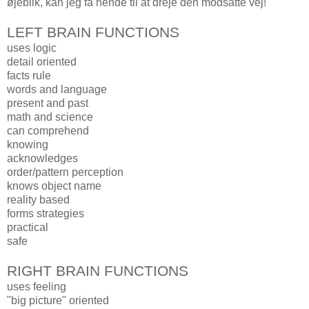
øjeblik, kan jeg få hende til at dreje den modsatte vej!
LEFT BRAIN FUNCTIONS
uses logic
detail oriented
facts rule
words and language
present and past
math and science
can comprehend
knowing
acknowledges
order/pattern perception
knows object name
reality based
forms strategies
practical
safe
RIGHT BRAIN FUNCTIONS
uses feeling
"big picture" oriented