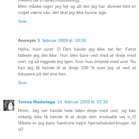
mellem de to dele(multitasking).
Men måske tager jeg fejl og alt det jeg har skrevet blot er
noget værre vås, det skal jeg ikke kunne sige.
Svar
Anonym
9. februar 2009 kl. 18.06
Haha, hvor syret :D Den havde jeg ikke set før. Først
fattede jeg det ikke. Hun blev bare ved med at dreje mod
uret, og så kiggede jeg igen, hvor hun drejede med uret. Nu
kan jeg få hende til at dreje 100 % som jeg vil ved at
fokusere på det ene ben.
Svar
Teresa Madariaga
14. februar 2009 kl. 02.30
Hmm. Jeg ser hende hele tiden dreje med uret, og kan
virkelig ikke få hende til at dreje den modsatte vej o_O
Måske er jeg bare hardcore højre hjernehalvdel-bruger, lol
xD