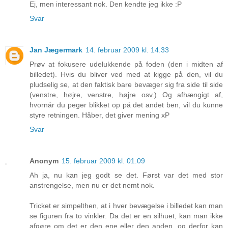
Ej, men interessant nok. Den kendte jeg ikke :P
Svar
Jan Jægermark
14. februar 2009 kl. 14.33
Prøv at fokusere udelukkende på foden (den i midten af
billedet). Hvis du bliver ved med at kigge på den, vil du
pludselig se, at den faktisk bare bevæger sig fra side til side
(venstre, højre, venstre, højre osv.) Og afhængigt af,
hvornår du peger blikket op på det andet ben, vil du kunne
styre retningen. Håber, det giver mening xP
Svar
Anonym
15. februar 2009 kl. 01.09
Ah ja, nu kan jeg godt se det. Først var det med stor
anstrengelse, men nu er det nemt nok.
Tricket er simpelthen, at i hver bevægelse i billedet kan man
se figuren fra to vinkler. Da det er en silhuet, kan man ikke
afgøre om det er den ene eller den anden, og derfor kan