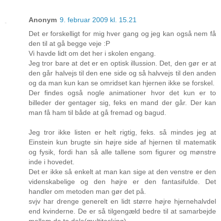
Anonym
9. februar 2009 kl. 15.21
Det er forskelligt for mig hver gang og jeg kan også nem få
den til at gå begge veje :P
Vi havde lidt om det her i skolen engang.
Jeg tror bare at det er en optisk illussion. Det, den gør er at
den går halvejs til den ene side og så halvvejs til den anden
og da man kun kan se omridset kan hjernen ikke se forskel.
Der findes også nogle animationer hvor det kun er to
billeder der gentager sig, feks en mand der går. Der kan
man få ham til både at gå fremad og bagud.
Jeg tror ikke listen er helt rigtig, feks. så mindes jeg at
Einstein kun brugte sin højre side af hjernen til matematik
og fysik, fordi han så alle tallene som figurer og mønstre
inde i hovedet.
Det er ikke så enkelt at man kan sige at den venstre er den
videnskabelige og den højre er den fantasifulde. Det
handler om metoden man gør det på.
svjv har drenge generelt en lidt større højre hjernehalvdel
end kvinderne. De er så tilgengæld bedre til at samarbejde