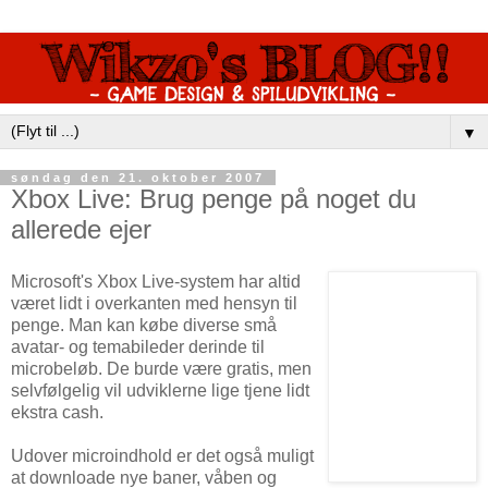
▼
søndag den 21. oktober 2007
Xbox Live: Brug penge på noget du
allerede ejer
Microsoft's Xbox Live-system har altid
været lidt i overkanten med hensyn til
penge. Man kan købe diverse små
avatar- og temabileder derinde til
microbeløb. De burde være gratis, men
selvfølgelig vil udviklerne lige tjene lidt
ekstra cash.
Udover microindhold er det også muligt
at downloade nye baner, våben og