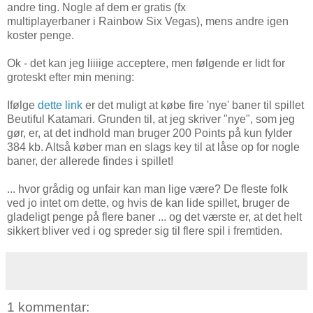
andre ting. Nogle af dem er gratis (fx
multiplayerbaner i Rainbow Six Vegas), mens andre igen
koster penge.
Ok - det kan jeg liiiige acceptere, men følgende er lidt for
groteskt efter min mening:
Ifølge
dette link
er det muligt at købe fire 'nye' baner til spillet
Beutiful Katamari. Grunden til, at jeg skriver "nye", som jeg
gør, er, at det indhold man bruger 200 Points på kun fylder
384 kb. Altså køber man en slags key til at låse op for nogle
baner, der allerede findes i spillet!
... hvor grådig og unfair kan man lige være? De fleste folk
ved jo intet om dette, og hvis de kan lide spillet, bruger de
gladeligt penge på flere baner ... og det værste er, at det helt
sikkert bliver ved i og spreder sig til flere spil i fremtiden.
1 kommentar: