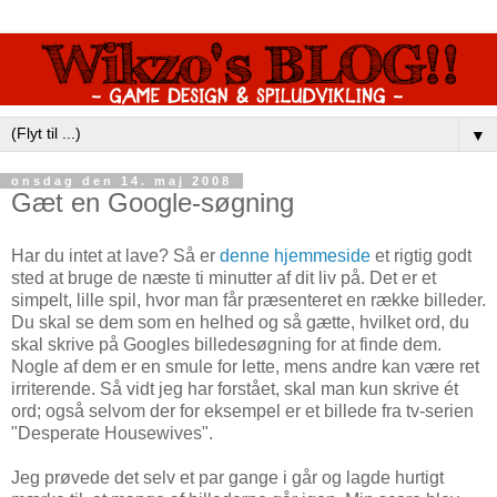
▼
onsdag den 14. maj 2008
Gæt en Google-søgning
Har du intet at lave? Så er
denne hjemmeside
et rigtig godt
sted at bruge de næste ti minutter af dit liv på. Det er et
simpelt, lille spil, hvor man får præsenteret en række billeder.
Du skal se dem som en helhed og så gætte, hvilket ord, du
skal skrive på Googles billedesøgning for at finde dem.
Nogle af dem er en smule for lette, mens andre kan være ret
irriterende. Så vidt jeg har forstået, skal man kun skrive ét
ord; også selvom der for eksempel er et billede fra tv-serien
"Desperate Housewives".
Jeg prøvede det selv et par gange i går og lagde hurtigt