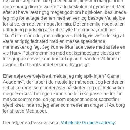
højskole. Jeg kom ikke på efterskole, ligesom mange andre,
men sprang direkte videre fra folkeskolen til gymnasiet. Men
efter at have læst rigtig meget godt om højskolen, besluttede
jeg mig for at tage derhen med en ven og besøge Vallekilde
for at se, om det var noget for mig. Det er nemlig noget af en
udfordring pludselig at skulle flytte hjemmefra, godt nok
"kun" i tre måneder, men alligevel. Heldigvis viste det sig at
være et rigtig fedt sted med en masse spændende
mennesker og fag. Jeg kunne ikke lade være med at føle en
vis Harry Potter-stemning med det kæmpestore slot og en
lille gruppe elever, som bor tæt op ad hinanden 24 timer i
døgnet. Kort sagt var det enormt hyggeligt.
Efter nøje overvejelse tilmeldte jeg mig spil-linjen "Game
Academy", der løber i de næste tre måneder. Jeg kender en
del af lærerne, som underviser på skolen, og det hele virker
meget seriøst. Timingen kunne heller ikke passe bedre for
mit vedkommende, da jeg som bekendt holder sabbatår i
øjeblikket, inden at jeg efter sommerferien drager til Aalborg
for at læse Medialogi.
Her følger en beskrivelse af
Vallekilde Game Academy
: