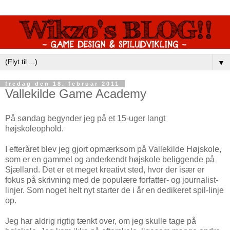
▼
fredag den 18. februar 2011
Vallekilde Game Academy
På søndag begynder jeg på et 15-uger langt
højskoleophold.
I efteråret blev jeg gjort opmærksom på Vallekilde Højskole,
som er en gammel og anderkendt højskole beliggende på
Sjælland. Det er et meget kreativt sted, hvor der især er
fokus på skrivning med de populære forfatter- og journalist-
linjer. Som noget helt nyt starter de i år en dedikeret spil-linje
op.
Jeg har aldrig rigtig tænkt over, om jeg skulle tage på