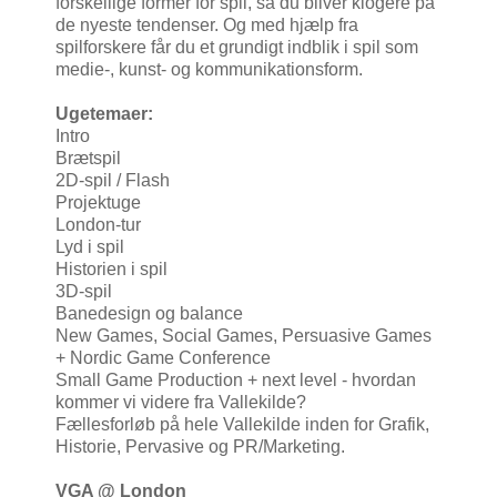
forskellige former for spil, så du bliver klogere på
de nyeste tendenser. Og med hjælp fra
spilforskere får du et grundigt indblik i spil som
medie-, kunst- og kommunikationsform.
Ugetemaer:
Intro
Brætspil
2D-spil / Flash
Projektuge
London-tur
Lyd i spil
Historien i spil
3D-spil
Banedesign og balance
New Games, Social Games, Persuasive Games
+ Nordic Game Conference
Small Game Production + next level - hvordan
kommer vi videre fra Vallekilde?
Fællesforløb på hele Vallekilde inden for Grafik,
Historie, Pervasive og PR/Marketing.
VGA @ London