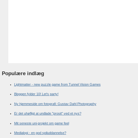
Populære indlæg
Lightmatter - new puzzle game from Tunnel Vision Games
Bloggen fylder 10! Let's party!
Ny hjemmeside om fotografi: Gustav Dahl Photography
Er det uhøfligt at undlade "prosit" ved et nys?
Mit seneste uni-projekt om game feel
Medialogi - en god spiluddannelse?