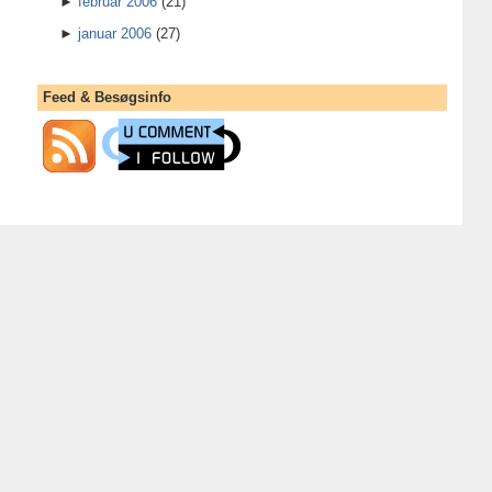
►
februar 2006
(21)
►
januar 2006
(27)
Feed & Besøgsinfo