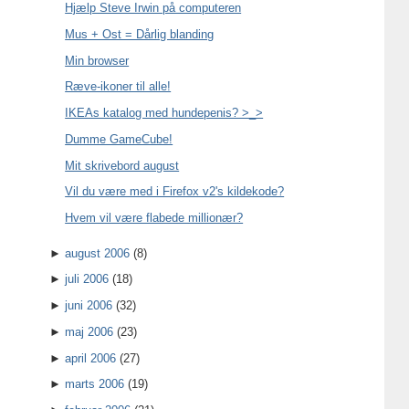
Hjælp Steve Irwin på computeren
Mus + Ost = Dårlig blanding
Min browser
Ræve-ikoner til alle!
IKEAs katalog med hundepenis? >_>
Dumme GameCube!
Mit skrivebord august
Vil du være med i Firefox v2's kildekode?
Hvem vil være flabede millionær?
►
august 2006
(8)
►
juli 2006
(18)
►
juni 2006
(32)
►
maj 2006
(23)
►
april 2006
(27)
►
marts 2006
(19)