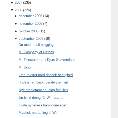
►
2007
(135)
▼
2006
(226)
►
december 2006
(14)
►
november 2006
(7)
►
oktober 2006
(11)
▼
september 2006
(19)
Nu med mobil-blogging!
M: Company of Heroes
M: Træstammen i Djurs Sommerland
M: Dino
Læs tekster med dobbelt hastighed
[Indsæt en beskrivende titel her]
Nye medlemmer til blog-familien
En blind dreng får Wii foræret
Gode nyheder i trampolin-sagen
Mystisk nedtælling til Wii