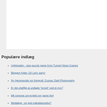
Populære indlæg
Lightmatter - new puzzle game from Tunnel Vision Games
Bloggen fylder 10! Let's party!
Ny hjemmeside om fotografi: Gustav Dahl Photography
Er det uhøfligt at undlade "prosit" ved et nys?
Mit seneste uni-projekt om game feel
Medialogi - en god spiluddannelse?