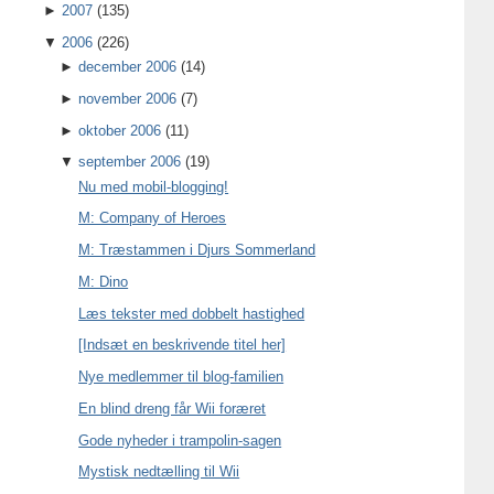
►
2007
(135)
▼
2006
(226)
►
december 2006
(14)
►
november 2006
(7)
►
oktober 2006
(11)
▼
september 2006
(19)
Nu med mobil-blogging!
M: Company of Heroes
M: Træstammen i Djurs Sommerland
M: Dino
Læs tekster med dobbelt hastighed
[Indsæt en beskrivende titel her]
Nye medlemmer til blog-familien
En blind dreng får Wii foræret
Gode nyheder i trampolin-sagen
Mystisk nedtælling til Wii