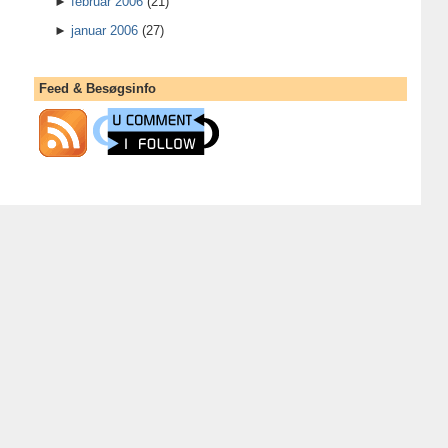
►
februar 2006
(21)
►
januar 2006
(27)
Feed & Besøgsinfo