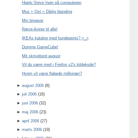
Hjælp Steve Irwin på computeren
Mus + Ost = Dårlig blanding
Min browser
Ræve-ikoner til alle!
IKEAs katalog med hundepenis? >_>
Dumme GameCube!
Mit skrivebord august
Vil du være med i Firefox v2's kildekode?
Hvem vil være flabede millionær?
►
august 2006
(8)
►
juli 2006
(18)
►
juni 2006
(32)
►
maj 2006
(23)
►
april 2006
(27)
►
marts 2006
(19)