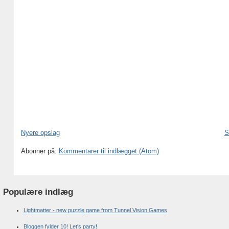
Nyere opslag
S
Abonner på:
Kommentarer til indlægget (Atom)
Populære indlæg
Lightmatter - new puzzle game from Tunnel Vision Games
Bloggen fylder 10! Let's party!