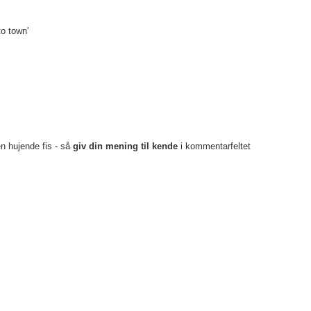
o town'
en hujende fis - så
giv din mening til kende
i kommentarfeltet