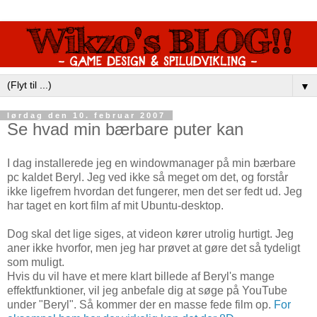
▼
lørdag den 10. februar 2007
Se hvad min bærbare puter kan
I dag installerede jeg en windowmanager på min bærbare
pc kaldet Beryl. Jeg ved ikke så meget om det, og forstår
ikke ligefrem hvordan det fungerer, men det ser fedt ud. Jeg
har taget en kort film af mit Ubuntu-desktop.
Dog skal det lige siges, at videon kører utrolig hurtigt. Jeg
aner ikke hvorfor, men jeg har prøvet at gøre det så tydeligt
som muligt.
Hvis du vil have et mere klart billede af Beryl's mange
effektfunktioner, vil jeg anbefale dig at søge på YouTube
under "Beryl". Så kommer der en masse fede film op.
For