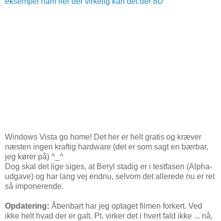
eksempel ham her der virkelig kan det der 8D
Windows Vista go home! Det her er helt gratis og kræver
næsten ingen kraftig hardware (det er som sagt en bærbar,
jeg kører på) ^_^
Dog skal det lige siges, at Beryl stadig er i testfasen (Alpha-
udgave) og har lang vej endnu, selvom det allerede nu er ret
så imponerende.
Opdatering:
Åbenbart har jeg optaget filmen forkert. Ved
ikke helt hvad der er galt. Pt. virker det i hvert fald ikke ... nå,