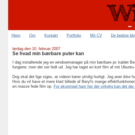
Hjem
Om
Kontakt
Portfolio
Mit CV
De bedste bl
lørdag den 10. februar 2007
Se hvad min bærbare puter kan
I dag installerede jeg en windowmanager på min bærbare pc kaldet Ber
fungerer, men det ser fedt ud. Jeg har taget en kort film af mit Ubuntu
Dog skal det lige siges, at videon kører utrolig hurtigt. Jeg aner ikke 
Hvis du vil have et mere klart billede af Beryl's mange effektfunktion
en masse fede film op.
For eksempel ham her der virkelig kan det der