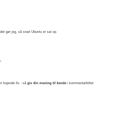
 det gør jeg, så snart Ubuntu er sat op.
s.
en hujende fis - så
giv din mening til kende
i kommentarfeltet