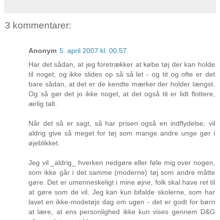
3 kommentarer:
Anonym
5. april 2007 kl. 00.57
Har det sådan, at jeg foretrækker at købe tøj der kan holde
til noget, og ikke slides op så så let - og tit og ofte er det
bare sådan, at det er de kendte mærker der holder længst.
Og så gør det jo ikke noget, at det også tit er lidt flottere,
ærlig talt.
Når det så er sagt, så har prisen også en indflydelse, vil
aldrig give så meget for tøj som mange andre unge gør i
øjeblikket.
Jeg vil _aldrig_ hverken nedgøre eller føle mig over nogen,
som ikke går i det samme (moderne) tøj som andre måtte
gøre. Det er umenneskeligt i mine øjne, folk skal have ret til
at gøre som de vil. Jeg kan kun bifalde skolerne, som har
lavet en ikke-modetøjs dag om ugen - det er godt for børn
at lære, at ens personlighed ikke kun vises gennem D&G