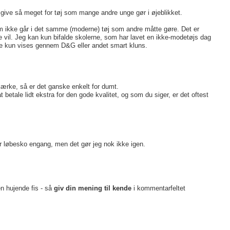
ig give så meget for tøj som mange andre unge gør i øjeblikket.
om ikke går i det samme (moderne) tøj som andre måtte gøre. Det er
de vil. Jeg kan kun bifalde skolerne, som har lavet en ikke-modetøjs dag
kke kun vises gennem D&G eller andet smart kluns.
mærke, så er det ganske enkelt for dumt.
betale lidt ekstra for den gode kvalitet, og som du siger, er det oftest
par løbesko engang, men det gør jeg nok ikke igen.
en hujende fis - så
giv din mening til kende
i kommentarfeltet