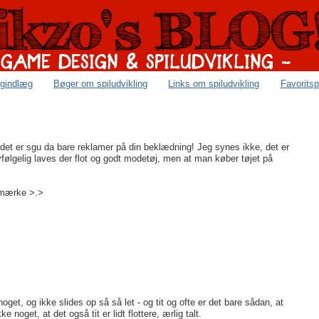
ogindlæg
Bøger om spiludvikling
Links om spiludvikling
Favoritsp
 det er sgu da bare reklamer på din beklædning! Jeg synes ikke, det er
lvfølgelig laves der flot og godt modetøj, men at man køber tøjet på
t mærke >.>
oget, og ikke slides op så så let - og tit og ofte er det bare sådan, at
noget, at det også tit er lidt flottere, ærlig talt.