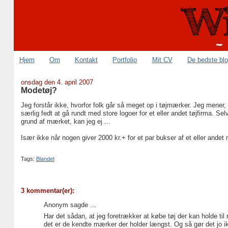
Hjem
Om
Kontakt
Portfolio
Mit CV
De bedste bl
onsdag den 4. april 2007
Modetøj?
Jeg forstår ikke, hvorfor folk går så meget op i tøjmærker. Jeg mener,
særlig fedt at gå rundt med store logoer for et eller andet tøjfirma. Se
grund af mærket, kan jeg ej ...
Især ikke når nogen giver 2000 kr.+ for et par bukser af et eller ande
Tags:
Blandet
3 kommentar(er):
Anonym sagde ...
Har det sådan, at jeg foretrækker at købe tøj der kan holde til n
det er de kendte mærker der holder længst. Og så gør det jo ikke 