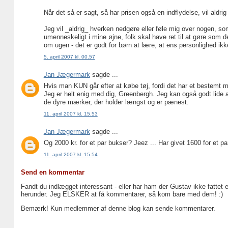
Når det så er sagt, så har prisen også en indflydelse, vil aldr
Jeg vil _aldrig_ hverken nedgøre eller føle mig over nogen, s
umenneskeligt i mine øjne, folk skal have ret til at gøre som 
om ugen - det er godt for børn at lære, at ens personlighed i
5. april 2007 kl. 00.57
Jan Jægermark
sagde ...
Hvis man KUN går efter at købe tøj, fordi det har et bestemt 
Jeg er helt enig med dig, Greenbergh. Jeg kan også godt lide at 
de dyre mærker, der holder længst og er pænest.
11. april 2007 kl. 15.53
Jan Jægermark
sagde ...
Og 2000 kr. for et par bukser? Jeez ... Har givet 1600 for et 
11. april 2007 kl. 15.54
Send en kommentar
Fandt du indlægget interessant - eller har ham der Gustav ikke fattet 
herunder. Jeg ELSKER at få kommentarer, så kom bare med dem! :)
Bemærk! Kun medlemmer af denne blog kan sende kommentarer.