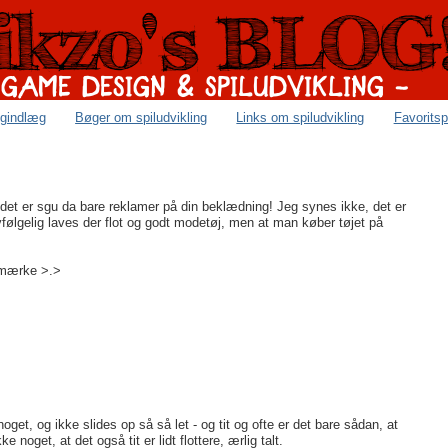
ogindlæg
Bøger om spiludvikling
Links om spiludvikling
Favoritsp
 det er sgu da bare reklamer på din beklædning! Jeg synes ikke, det er
lvfølgelig laves der flot og godt modetøj, men at man køber tøjet på
t mærke >.>
oget, og ikke slides op så så let - og tit og ofte er det bare sådan, at
noget, at det også tit er lidt flottere, ærlig talt.