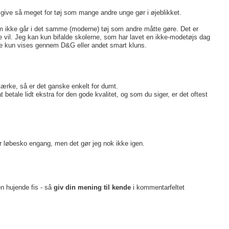
ig give så meget for tøj som mange andre unge gør i øjeblikket.
om ikke går i det samme (moderne) tøj som andre måtte gøre. Det er
de vil. Jeg kan kun bifalde skolerne, som har lavet en ikke-modetøjs dag
kke kun vises gennem D&G eller andet smart kluns.
mærke, så er det ganske enkelt for dumt.
betale lidt ekstra for den gode kvalitet, og som du siger, er det oftest
par løbesko engang, men det gør jeg nok ikke igen.
en hujende fis - så
giv din mening til kende
i kommentarfeltet