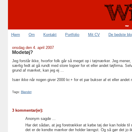
Hjem
Om
Kontakt
Portfolio
Mit CV
De bedste bl
onsdag den 4. april 2007
Modetøj?
Jeg forstår ikke, hvorfor folk går så meget op i tøjmærker. Jeg mener,
særlig fedt at gå rundt med store logoer for et eller andet tøjfirma. Se
grund af mærket, kan jeg ej ...
Især ikke når nogen giver 2000 kr.+ for et par bukser af et eller ande
Tags:
Blandet
3 kommentar(er):
Anonym sagde ...
Har det sådan, at jeg foretrækker at købe tøj der kan holde til n
det er de kendte mærker der holder længst. Og så gør det jo ikke 