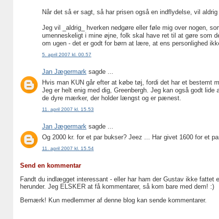
Når det så er sagt, så har prisen også en indflydelse, vil aldr
Jeg vil _aldrig_ hverken nedgøre eller føle mig over nogen, s
umenneskeligt i mine øjne, folk skal have ret til at gøre som 
om ugen - det er godt for børn at lære, at ens personlighed i
5. april 2007 kl. 00.57
Jan Jægermark
sagde ...
Hvis man KUN går efter at købe tøj, fordi det har et bestemt 
Jeg er helt enig med dig, Greenbergh. Jeg kan også godt lide at 
de dyre mærker, der holder længst og er pænest.
11. april 2007 kl. 15.53
Jan Jægermark
sagde ...
Og 2000 kr. for et par bukser? Jeez ... Har givet 1600 for et 
11. april 2007 kl. 15.54
Send en kommentar
Fandt du indlægget interessant - eller har ham der Gustav ikke fattet 
herunder. Jeg ELSKER at få kommentarer, så kom bare med dem! :)
Bemærk! Kun medlemmer af denne blog kan sende kommentarer.