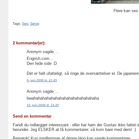
Flere kan se
Tags:
Sjov
,
Sprog
2 kommentar(er):
Anonym sagde ...
Engrish.com...
Den fede side :D
Det er helt ufatteligt, så ringe de oversættelser er. De japanere
9. juni 2006 kl. 22.45
Anonym sagde ...
bwahahahahahahahahahahahahahahaha
10. juni 2006 kl. 14.45
Send en kommentar
Fandt du indlægget interessant - eller har ham der Gustav ikke fattet 
herunder. Jeg ELSKER at få kommentarer, så kom bare med dem! :)
Bemærk! Kun medlemmer af denne blog kan sende kommentarer.