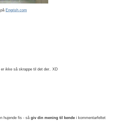
s på
Engrish.com
 er ikke så skrappe til det der.. XD
en hujende fis - så
giv din mening til kende
i kommentarfeltet