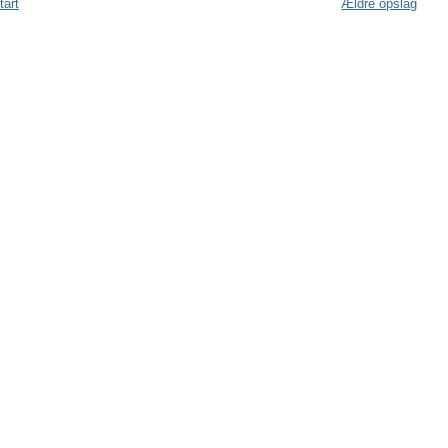
tart
Ældre opslag