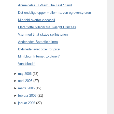
Anmeldelse: X-Men: The Last Stand
Det endelige opgør mellem ræven og eventyreren
Min fobi overfor videospil
Flere flotte billeder fra Twilight Princess
Vær med til at skabe spilhistorien
Anderledes Battlefield-intro
Bybillede lavet pixel for pixel
Min blog i Internet Explorer?
Vandskade!
►
maj 2006
(23)
►
april 2006
(27)
►
marts 2006
(19)
►
februar 2006
(21)
►
januar 2006
(27)