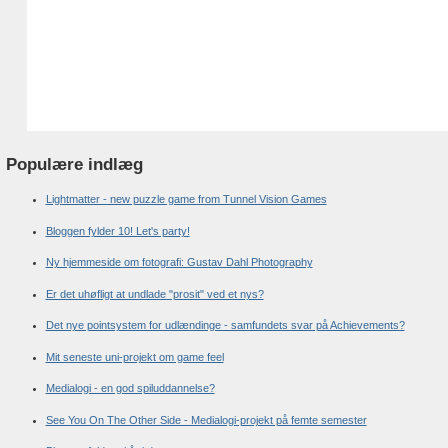
Populære indlæg
Lightmatter - new puzzle game from Tunnel Vision Games
Bloggen fylder 10! Let's party!
Ny hjemmeside om fotografi: Gustav Dahl Photography
Er det uhøfligt at undlade "prosit" ved et nys?
Det nye pointsystem for udlændinge - samfundets svar på Achievements?
Mit seneste uni-projekt om game feel
Medialogi - en god spiluddannelse?
See You On The Other Side - Medialogi-projekt på femte semester