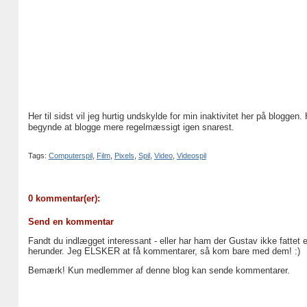
Her til sidst vil jeg hurtig undskylde for min inaktivitet her på blogg
begynde at blogge mere regelmæssigt igen snarest.
Tags:
Computerspil
,
Film
,
Pixels
,
Spil
,
Video
,
Videospil
0 kommentar(er):
Send en kommentar
Fandt du indlægget interessant - eller har ham der Gustav ikke fattet 
herunder. Jeg ELSKER at få kommentarer, så kom bare med dem! :)
Bemærk! Kun medlemmer af denne blog kan sende kommentarer.