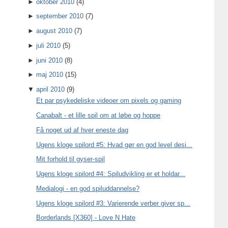
►
oktober 2010
(4)
►
september 2010
(7)
►
august 2010
(7)
►
juli 2010
(5)
►
juni 2010
(8)
►
maj 2010
(15)
▼
april 2010
(9)
Et par psykedeliske videoer om pixels og gaming
Canabalt - et lille spil om at løbe og hoppe
Få noget ud af hver eneste dag
Ugens kloge spilord #5: Hvad gør en god level desi...
Mit forhold til gyser-spil
Ugens kloge spilord #4: Spiludvikling er et holdar...
Medialogi - en god spiluddannelse?
Ugens kloge spilord #3: Varierende verber giver sp...
Borderlands [X360] - Love N Hate