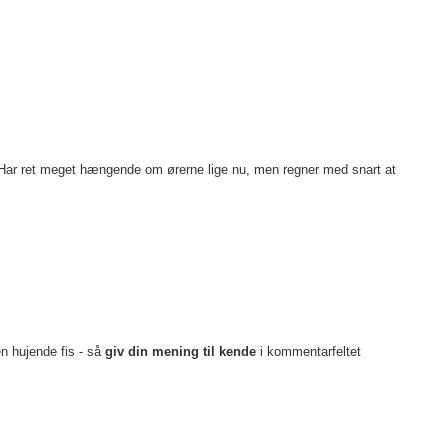
en. Har ret meget hængende om ørerne lige nu, men regner med snart at
en hujende fis - så
giv din mening til kende
i kommentarfeltet