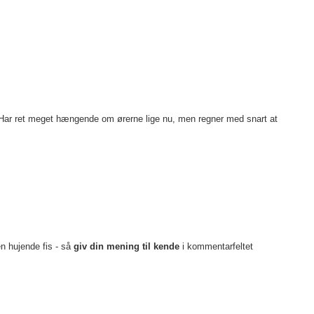
en. Har ret meget hængende om ørerne lige nu, men regner med snart at
en hujende fis - så
giv din mening til kende
i kommentarfeltet