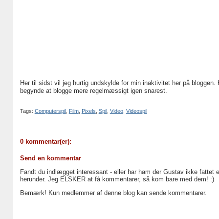
Her til sidst vil jeg hurtig undskylde for min inaktivitet her på blogg
begynde at blogge mere regelmæssigt igen snarest.
Tags:
Computerspil
,
Film
,
Pixels
,
Spil
,
Video
,
Videospil
0 kommentar(er):
Send en kommentar
Fandt du indlægget interessant - eller har ham der Gustav ikke fattet 
herunder. Jeg ELSKER at få kommentarer, så kom bare med dem! :)
Bemærk! Kun medlemmer af denne blog kan sende kommentarer.