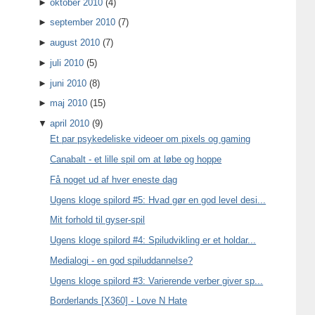
►
oktober 2010
(4)
►
september 2010
(7)
►
august 2010
(7)
►
juli 2010
(5)
►
juni 2010
(8)
►
maj 2010
(15)
▼
april 2010
(9)
Et par psykedeliske videoer om pixels og gaming
Canabalt - et lille spil om at løbe og hoppe
Få noget ud af hver eneste dag
Ugens kloge spilord #5: Hvad gør en god level desi...
Mit forhold til gyser-spil
Ugens kloge spilord #4: Spiludvikling er et holdar...
Medialogi - en god spiluddannelse?
Ugens kloge spilord #3: Varierende verber giver sp...
Borderlands [X360] - Love N Hate