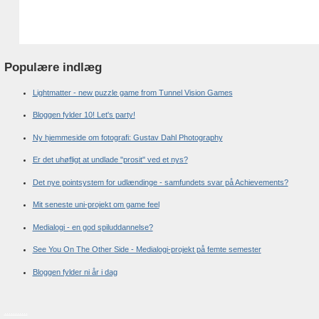
Populære indlæg
Lightmatter - new puzzle game from Tunnel Vision Games
Bloggen fylder 10! Let's party!
Ny hjemmeside om fotografi: Gustav Dahl Photography
Er det uhøfligt at undlade "prosit" ved et nys?
Det nye pointsystem for udlændinge - samfundets svar på Achievements?
Mit seneste uni-projekt om game feel
Medialogi - en god spiluddannelse?
See You On The Other Side - Medialogi-projekt på femte semester
Bloggen fylder ni år i dag
.
.
.
.
.
.
.
.
.
.
.