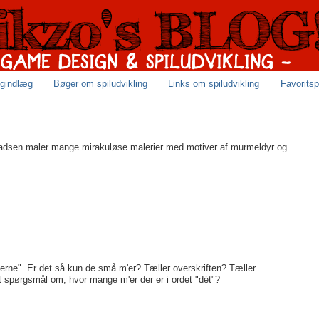
ogindlæg
Bøger om spiludvikling
Links om spiludvikling
Favoritsp
sen maler mange mirakuløse malerier med motiver af murmeldyr og
'erne". Er det så kun de små m'er? Tæller overskriften? Tæller
t spørgsmål om, hvor mange m'er der er i ordet "dét"?