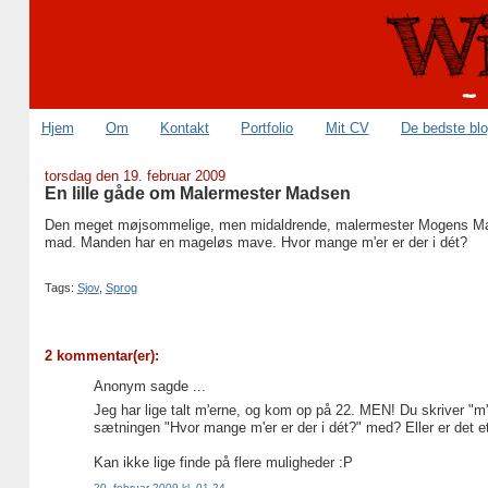
Hjem
Om
Kontakt
Portfolio
Mit CV
De bedste bl
torsdag den 19. februar 2009
En lille gåde om Malermester Madsen
Den meget møjsommelige, men midaldrende, malermester Mogens Mad
mad. Manden har en mageløs mave. Hvor mange m'er er der i dét?
Tags:
Sjov
,
Sprog
2 kommentar(er):
Anonym sagde ...
Jeg har lige talt m'erne, og kom op på 22. MEN! Du skriver "m
sætningen "Hvor mange m'er er der i dét?" med? Eller er det e
Kan ikke lige finde på flere muligheder :P
20. februar 2009 kl. 01.24