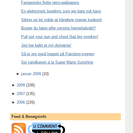
Fantastiske flotte retro-wallpapers
En elektronisk bogdims som jeg bare må have
Sikker og let måde at håndtere mange kodeord
Bruger du højre eller venstre hjernehalvdel?
Pull out your gun and shoot that big monkey!
Jeg har købt et nyt domæne!
Så er jeg også hoppet på Fjæsbog-vognen
Sej vandkanon á la Super Mario Sunshine
►
januar 2009
(10)
►
2008
(108)
►
2007
(135)
►
2006
(226)
Feed & Besøgsinfo