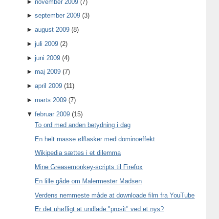
►
november 2009
(7)
►
september 2009
(3)
►
august 2009
(8)
►
juli 2009
(2)
►
juni 2009
(4)
►
maj 2009
(7)
►
april 2009
(11)
►
marts 2009
(7)
▼
februar 2009
(15)
To ord med anden betydning i dag
En helt masse ølflasker med dominoeffekt
Wikipedia sættes i et dilemma
Mine Greasemonkey-scripts til Firefox
En lille gåde om Malermester Madsen
Verdens nemmeste måde at downloade film fra YouTube
Er det uhøfligt at undlade "prosit" ved et nys?