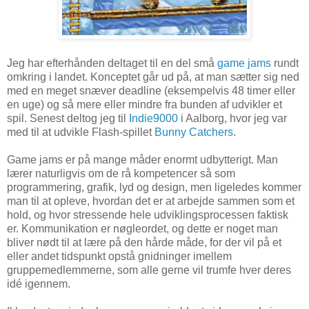
Jeg har efterhånden deltaget til en del små
game jams
rundt
omkring i landet. Konceptet går ud på, at man sætter sig ned
med en meget snæver deadline (eksempelvis 48 timer eller
en uge) og så mere eller mindre fra bunden af udvikler et
spil. Senest deltog jeg til
Indie9000
i Aalborg, hvor jeg var
med til at udvikle Flash-spillet
Bunny Catchers
.
Game jams er på mange måder enormt udbytterigt. Man
lærer naturligvis om de rå kompetencer så som
programmering, grafik, lyd og design, men ligeledes kommer
man til at opleve, hvordan det er at arbejde sammen som et
hold, og hvor stressende hele udviklingsprocessen faktisk
er. Kommunikation er nøgleordet, og dette er noget man
bliver nødt til at lære på den hårde måde, for der vil på et
eller andet tidspunkt opstå gnidninger imellem
gruppemedlemmerne, som alle gerne vil trumfe hver deres
idé igennem.