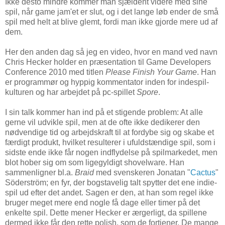
Ikke desto mindre kommer man sjældent videre med sine
spil, når game jam'et er slut, og i det lange løb ender de små
spil med helt at blive glemt, fordi man ikke gjorde mere ud af
dem.
Her den anden dag så jeg en video, hvor en mand ved navn
Chris Hecker holder en præsentation til Game Developers
Conference 2010 med titlen
Please Finish Your Game
. Han
er programmør og hyppig kommentator inden for indespil-
kulturen og har arbejdet på pc-spillet
Spore
.
I sin talk kommer han ind på et stigende problem: At alle
gerne vil udvikle spil, men at de ofte ikke dedikerer den
nødvendige tid og arbejdskraft til at fordybe sig og skabe et
færdigt produkt, hvilket resulterer i ufuldstændige spil, som i
sidste ende ikke får nogen indflydelse på spilmarkedet, men
blot hober sig om som ligegyldigt shovelware. Han
sammenligner bl.a.
Braid
med svenskeren Jonatan "
Cactus
"
Söderström; en fyr, der bogstavelig talt spytter det ene indie-
spil ud efter det andet. Sagen er den, at han som regel ikke
bruger meget mere end nogle få dage eller timer på det
enkelte spil. Dette mener Hecker er ærgerligt, da spillene
dermed ikke får den rette polish, som de fortjener. De mange