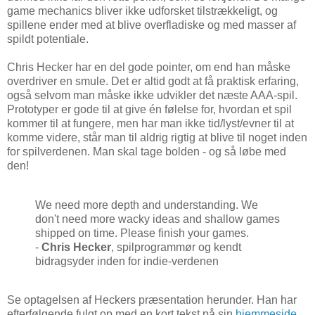
game mechanics bliver ikke udforsket tilstrækkeligt, og
spillene ender med at blive overfladiske og med masser af
spildt potentiale.
Chris Hecker har en del gode pointer, om end han måske
overdriver en smule. Det er altid godt at få praktisk erfaring,
også selvom man måske ikke udvikler det næste AAA-spil.
Prototyper er gode til at give én følelse for, hvordan et spil
kommer til at fungere, men har man ikke tid/lyst/evner til at
komme videre, står man til aldrig rigtig at blive til noget inden
for spilverdenen. Man skal tage bolden - og så løbe med
den!
We need more depth and understanding. We
don't need more wacky ideas and shallow games
shipped on time. Please finish your games.
-
Chris Hecker
, spilprogrammør og kendt
bidragsyder inden for indie-verdenen
Se optagelsen af Heckers præsentation herunder. Han har
efterfølgende fulgt op med en kort tekst på sin
hjemmeside
,