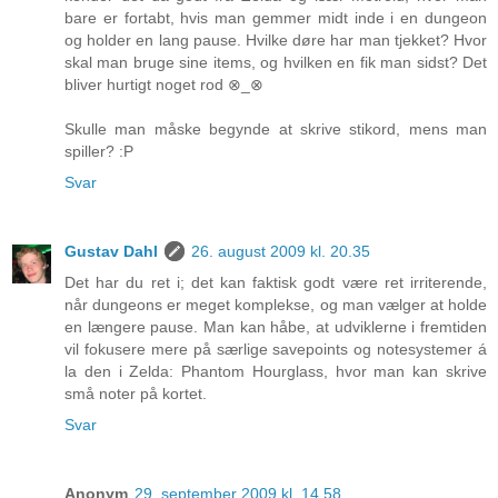
bare er fortabt, hvis man gemmer midt inde i en dungeon
og holder en lang pause. Hvilke døre har man tjekket? Hvor
skal man bruge sine items, og hvilken en fik man sidst? Det
bliver hurtigt noget rod ⊗_⊗
Skulle man måske begynde at skrive stikord, mens man
spiller? :P
Svar
Gustav Dahl
26. august 2009 kl. 20.35
Det har du ret i; det kan faktisk godt være ret irriterende,
når dungeons er meget komplekse, og man vælger at holde
en længere pause. Man kan håbe, at udviklerne i fremtiden
vil fokusere mere på særlige savepoints og notesystemer á
la den i Zelda: Phantom Hourglass, hvor man kan skrive
små noter på kortet.
Svar
Anonym
29. september 2009 kl. 14.58