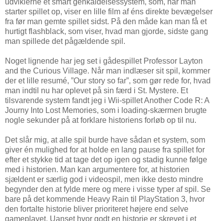
udviklerne et smart genkaldelsessystem, som, når man
starter spillet op, viser en lille film af éns direkte bevægelser
fra før man gemte spillet sidst. På den måde kan man få et
hurtigt flashblack, som viser, hvad man gjorde, sidste gang
man spillede det pågældende spil.
Noget lignende har jeg set i gådespillet Professor Layton
and the Curious Village. Når man indlæser sit spil, kommer
der et lille resumé, ”Our story so far”, som gør rede for, hvad
man indtil nu har oplevet på sin færd i St. Mystere. Et
tilsvarende system fandt jeg i Wii-spillet Another Code R: A
Journy Into Lost Memories, som i loading-skærmen brugte
nogle sekunder på at forklare historiens forløb op til nu.
Det slår mig, at alle spil burde have sådan et system, som
giver én mulighed for at holde en lang pause fra spillet for
efter et stykke tid at tage det op igen og stadig kunne følge
med i historien. Man kan argumentere for, at historien
sjældent er særlig god i videospil, men ikke desto mindre
begynder den at fylde mere og mere i visse typer af spil. Se
bare på det kommende Heavy Rain til PlayStation 3, hvor
den fortalte historie bliver prioriteret højere end selve
gameplayet. Uanset hvor godt en historie er skrevet i et