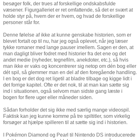
besøger folk, der trues af forskellige ondskabsfulde
væsener. Figurgalleriet er ret omfattende, så det er svært at
holde styr på, hvem der er hvem, og hvad de forskellige
personer står for.
Denne følelse af ikke at kunne genskabe historien, som er
blevet fortalt op til nu, har jeg også oplevet, når jeg læser
tykke romaner med lange pauser imellem. Sagen er den, at
man dagligt bliver fodret med historier fra det ene og det
andet medie (nyheder, tegnefilm, anekdoter, etc.), så hvis
man ikke er vaks og koncentrerer sig netop om dén bog eller
dét spil, så glemmer man en del af den foregående handling.
I en bog er det dog ret ligetil at bladre tilbage og kigge lidt i
det forrige kapitel. Ofte er det nok, til at man kan sætte sig
ind i situationen, også selvom man sidste gang læste i
bogen for flere uger eller måneder siden.
Sådan forholder det sig ikke med særlig mange videospil.
Faktisk kan jeg kunne komme på tre spiltitler, som virkelig
forsøger at hjælpe spilleren til at sætte sig ind i historien.
I Pokémon Diamond og Pearl til Nintendo DS introducerede