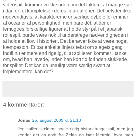
videospil, kommer vi ikke uden om det faktum, at mange spil
i dag er ret komplekse i deres figurgallerier. Det betyder ikke
nødvendigvis, at karaktererne er særlige dybe eller emmer
af oceaner af personlighed, men bare dét, at der er
femogtres forskellige figurer at holde styr på i et japansk
rollespil, burde være nok til understrege nødvendigheden i
at holde et flow i historien. Det behøver ikke at være noget
kæmpestort. Et par enkelte linjers tekst om slagets gang
indtil nu er mere end rigelig, til at spilleren kommer i tanke
om, hvad han lavede, inden han kort tid forinden slukkede
for spillet. Det kan da umuligt være særlig svært at
implementere, kan det?
4 kommentarer:
Jonas
25. august 2009 kl. 21.10
Jeg spiller sjældent nogle rigtig historietunge spil, men jeg
kender det da godt fra Zelda og især Metroid, hvor man