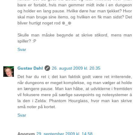
bare er fortabt, hvis man gemmer midt inde i en dungeon
og holder en lang pause. Hvilke døre har man tjekket? Hvor
skal man bruge sine items, og hvilken en fik man sidst? Det
bliver hurtigt noget rod ⊗_⊗
Skulle man måske begynde at skrive stikord, mens man
spiller? :P
Svar
Gustav Dahl
26. august 2009 kl. 20.35
Det har du ret i; det kan faktisk godt være ret irriterende,
når dungeons er meget komplekse, og man vælger at holde
en længere pause. Man kan håbe, at udviklerne i fremtiden
vil fokusere mere på særlige savepoints og notesystemer á
la den i Zelda: Phantom Hourglass, hvor man kan skrive
små noter på kortet.
Svar
Anonym
29. september 2009 kl. 14.58