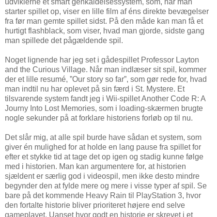
udviklerne et smart genkaldelsessystem, som, når man
starter spillet op, viser en lille film af éns direkte bevægelser
fra før man gemte spillet sidst. På den måde kan man få et
hurtigt flashblack, som viser, hvad man gjorde, sidste gang
man spillede det pågældende spil.
Noget lignende har jeg set i gådespillet Professor Layton
and the Curious Village. Når man indlæser sit spil, kommer
der et lille resumé, ”Our story so far”, som gør rede for, hvad
man indtil nu har oplevet på sin færd i St. Mystere. Et
tilsvarende system fandt jeg i Wii-spillet Another Code R: A
Journy Into Lost Memories, som i loading-skærmen brugte
nogle sekunder på at forklare historiens forløb op til nu.
Det slår mig, at alle spil burde have sådan et system, som
giver én mulighed for at holde en lang pause fra spillet for
efter et stykke tid at tage det op igen og stadig kunne følge
med i historien. Man kan argumentere for, at historien
sjældent er særlig god i videospil, men ikke desto mindre
begynder den at fylde mere og mere i visse typer af spil. Se
bare på det kommende Heavy Rain til PlayStation 3, hvor
den fortalte historie bliver prioriteret højere end selve
gameplayet. Uanset hvor godt en historie er skrevet i et