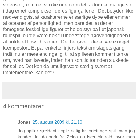
videospil, kommer vi ikke uden om det faktum, at mange spil
i dag er ret komplekse i deres figurgallerier. Det betyder ikke
nødvendigvis, at karaktererne er særlige dybe eller emmer
af oceaner af personlighed, men bare dét, at der er
femogtres forskellige figurer at holde styr på i et japansk
rollespil, burde være nok til understrege nødvendigheden i
at holde et flow i historien. Det behøver ikke at være noget
kæmpestort. Et par enkelte linjers tekst om slagets gang
indtil nu er mere end rigelig, til at spilleren kommer i tanke
om, hvad han lavede, inden han kort tid forinden slukkede
for spillet. Det kan da umuligt være særlig svært at
implementere, kan det?
4 kommentarer:
Jonas
25. august 2009 kl. 21.10
Jeg spiller sjældent nogle rigtig historietunge spil, men jeg
kender det da godt fra Zelda og især Metroid, hvor man