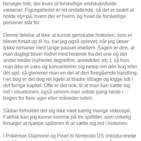
besøger folk, der trues af forskellige ondskabsfulde
væsener. Figurgalleriet er ret omfattende, så det er svært at
holde styr på, hvem der er hvem, og hvad de forskellige
personer står for.
Denne følelse af ikke at kunne genskabe historien, som er
blevet fortalt op til nu, har jeg også oplevet, når jeg læser
tykke romaner med lange pauser imellem. Sagen er den, at
man dagligt bliver fodret med historier fra det ene og det
andet medie (nyheder, tegnefilm, anekdoter, etc.), så hvis
man ikke er vaks og koncentrerer sig netop om dén bog eller
dét spil, så glemmer man en del af den foregående handling.
I en bog er det dog ret ligetil at bladre tilbage og kigge lidt i
det forrige kapitel. Ofte er det nok, til at man kan sætte sig
ind i situationen, også selvom man sidste gang læste i
bogen for flere uger eller måneder siden.
Sådan forholder det sig ikke med særlig mange videospil.
Faktisk kan jeg kunne komme på tre spiltitler, som virkelig
forsøger at hjælpe spilleren til at sætte sig ind i historien.
I Pokémon Diamond og Pearl til Nintendo DS introducerede