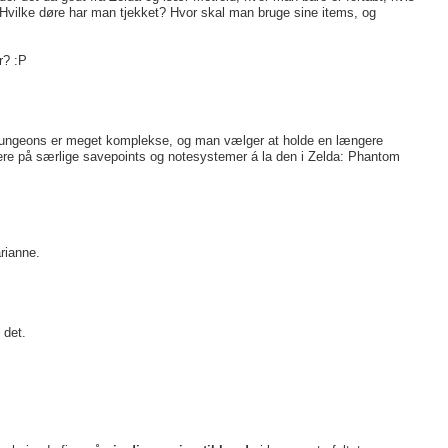
Hvilke døre har man tjekket? Hvor skal man bruge sine items, og
r? :P
når dungeons er meget komplekse, og man vælger at holde en længere
mere på særlige savepoints og notesystemer á la den i Zelda: Phantom
rianne.
 det.