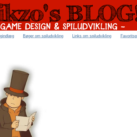
ogindlæg
Bøger om spiludvikling
Links om spiludvikling
Favoritsp