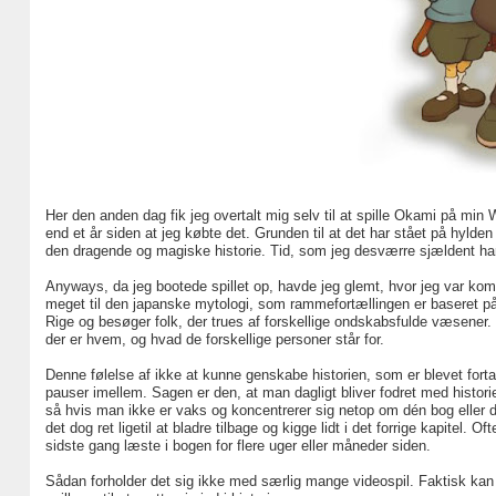
Her den anden dag fik jeg overtalt mig selv til at spille Okami på min W
end et år siden at jeg købte det. Grunden til at det har stået på hylden 
den dragende og magiske historie. Tid, som jeg desværre sjældent har
Anyways, da jeg bootede spillet op, havde jeg glemt, hvor jeg var komm
meget til den japanske mytologi, som rammefortællingen er baseret på. 
Rige og besøger folk, der trues af forskellige ondskabsfulde væsener. 
der er hvem, og hvad de forskellige personer står for.
Denne følelse af ikke at kunne genskabe historien, som er blevet forta
pauser imellem. Sagen er den, at man dagligt bliver fodret med historie
så hvis man ikke er vaks og koncentrerer sig netop om dén bog eller d
det dog ret ligetil at bladre tilbage og kigge lidt i det forrige kapitel.
sidste gang læste i bogen for flere uger eller måneder siden.
Sådan forholder det sig ikke med særlig mange videospil. Faktisk kan j