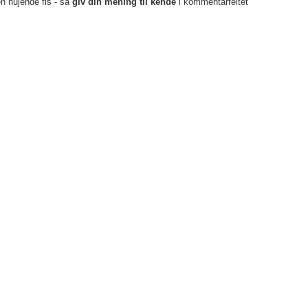
en hujende fis - så
giv din mening til kende
i kommentarfeltet