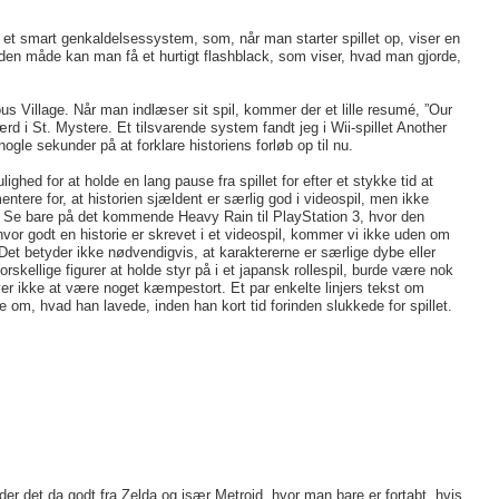
et smart genkaldelsessystem, som, når man starter spillet op, viser en
På den måde kan man få et hurtigt flashblack, som viser, hvad man gjorde,
us Village. Når man indlæser sit spil, kommer der et lille resumé, ”Our
ærd i St. Mystere. Et tilsvarende system fandt jeg i Wii-spillet Another
le sekunder på at forklare historiens forløb op til nu.
ghed for at holde en lang pause fra spillet for efter et stykke tid at
ntere for, at historien sjældent er særlig god i videospil, men ikke
l. Se bare på det kommende Heavy Rain til PlayStation 3, hvor den
 hvor godt en historie er skrevet i et videospil, kommer vi ikke uden om
. Det betyder ikke nødvendigvis, at karaktererne er særlige dybe eller
skellige figurer at holde styr på i et japansk rollespil, burde være nok
øver ikke at være noget kæmpestort. Et par enkelte linjers tekst om
ke om, hvad han lavede, inden han kort tid forinden slukkede for spillet.
nder det da godt fra Zelda og især Metroid, hvor man bare er fortabt, hvis