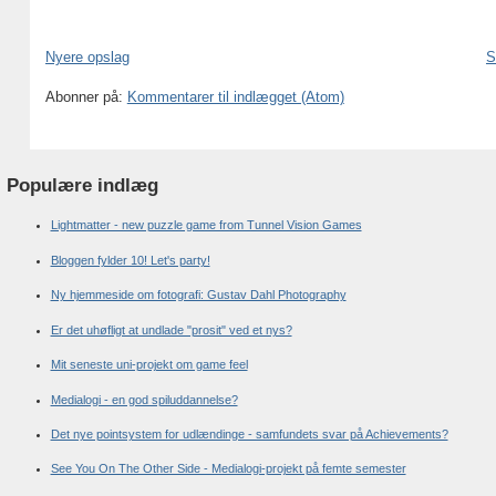
Nyere opslag
S
Abonner på:
Kommentarer til indlægget (Atom)
Populære indlæg
Lightmatter - new puzzle game from Tunnel Vision Games
Bloggen fylder 10! Let's party!
Ny hjemmeside om fotografi: Gustav Dahl Photography
Er det uhøfligt at undlade "prosit" ved et nys?
Mit seneste uni-projekt om game feel
Medialogi - en god spiluddannelse?
Det nye pointsystem for udlændinge - samfundets svar på Achievements?
See You On The Other Side - Medialogi-projekt på femte semester