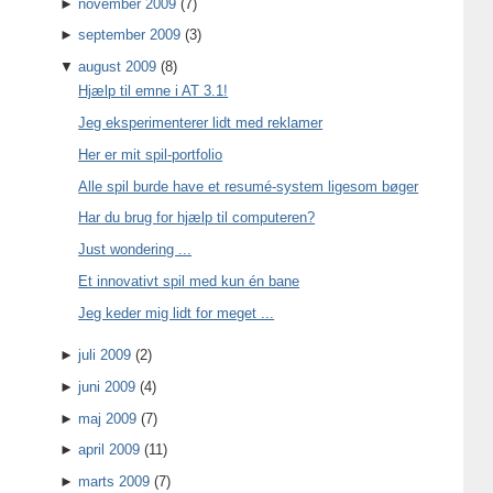
►
november 2009
(7)
►
september 2009
(3)
▼
august 2009
(8)
Hjælp til emne i AT 3.1!
Jeg eksperimenterer lidt med reklamer
Her er mit spil-portfolio
Alle spil burde have et resumé-system ligesom bøger
Har du brug for hjælp til computeren?
Just wondering ...
Et innovativt spil med kun én bane
Jeg keder mig lidt for meget ...
►
juli 2009
(2)
►
juni 2009
(4)
►
maj 2009
(7)
►
april 2009
(11)
►
marts 2009
(7)