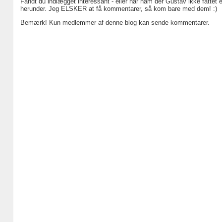
Fandt du indlægget interessant - eller har ham der Gustav ikke fattet 
herunder. Jeg ELSKER at få kommentarer, så kom bare med dem! :)
Bemærk! Kun medlemmer af denne blog kan sende kommentarer.