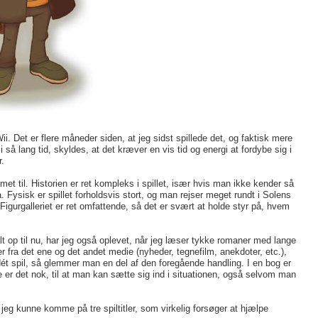
ii. Det er flere måneder siden, at jeg sidst spillede det, og faktisk mere
i så lang tid, skyldes, at det kræver en vis tid og energi at fordybe sig i
.
et til. Historien er ret kompleks i spillet, især hvis man ikke kender så
Fysisk er spillet forholdsvis stort, og man rejser meget rundt i Solens
Figurgalleriet er ret omfattende, så det er svært at holde styr på, hvem
lt op til nu, har jeg også oplevet, når jeg læser tykke romaner med lange
r fra det ene og det andet medie (nyheder, tegnefilm, anekdoter, etc.),
ét spil, så glemmer man en del af den foregående handling. I en bog er
 Ofte er det nok, til at man kan sætte sig ind i situationen, også selvom man
eg kunne komme på tre spiltitler, som virkelig forsøger at hjælpe