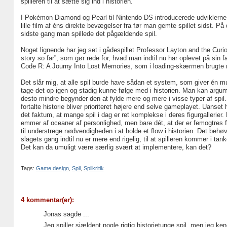
spilleren til at sætte sig ind i historien.
I Pokémon Diamond og Pearl til Nintendo DS introducerede udviklerne 
lille film af éns direkte bevægelser fra før man gemte spillet sidst. 
sidste gang man spillede det pågældende spil.
Noget lignende har jeg set i gådespillet Professor Layton and the Curio
story so far”, som gør rede for, hvad man indtil nu har oplevet på sin f
Code R: A Journy Into Lost Memories, som i loading-skærmen brugte nog
Det slår mig, at alle spil burde have sådan et system, som giver én muli
tage det op igen og stadig kunne følge med i historien. Man kan argume
desto mindre begynder den at fylde mere og mere i visse typer af spi
fortalte historie bliver prioriteret højere end selve gameplayet. Uanset
det faktum, at mange spil i dag er ret komplekse i deres figurgallerier
emmer af oceaner af personlighed, men bare dét, at der er femogtres for
til understrege nødvendigheden i at holde et flow i historien. Det beh
slagets gang indtil nu er mere end rigelig, til at spilleren kommer i tan
Det kan da umuligt være særlig svært at implementere, kan det?
Tags:
Game design
,
Spil
,
Spilkritik
4 kommentar(er):
Jonas sagde ...
Jeg spiller sjældent nogle rigtig historietunge spil, men jeg ke