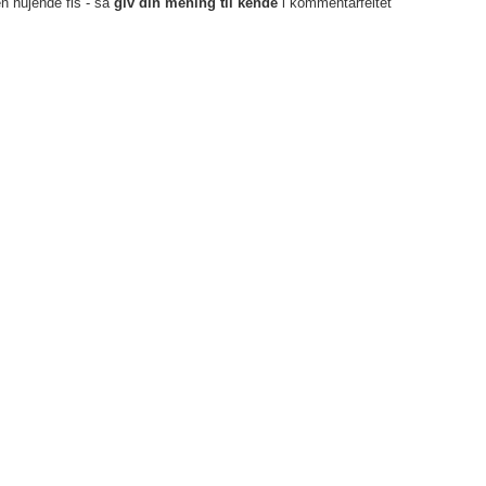
en hujende fis - så
giv din mening til kende
i kommentarfeltet