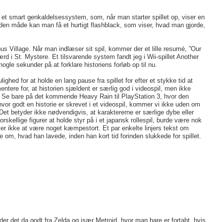
et smart genkaldelsessystem, som, når man starter spillet op, viser en
På den måde kan man få et hurtigt flashblack, som viser, hvad man gjorde,
us Village. Når man indlæser sit spil, kommer der et lille resumé, ”Our
ærd i St. Mystere. Et tilsvarende system fandt jeg i Wii-spillet Another
le sekunder på at forklare historiens forløb op til nu.
ghed for at holde en lang pause fra spillet for efter et stykke tid at
ntere for, at historien sjældent er særlig god i videospil, men ikke
l. Se bare på det kommende Heavy Rain til PlayStation 3, hvor den
 hvor godt en historie er skrevet i et videospil, kommer vi ikke uden om
. Det betyder ikke nødvendigvis, at karaktererne er særlige dybe eller
skellige figurer at holde styr på i et japansk rollespil, burde være nok
øver ikke at være noget kæmpestort. Et par enkelte linjers tekst om
ke om, hvad han lavede, inden han kort tid forinden slukkede for spillet.
nder det da godt fra Zelda og især Metroid, hvor man bare er fortabt, hvis