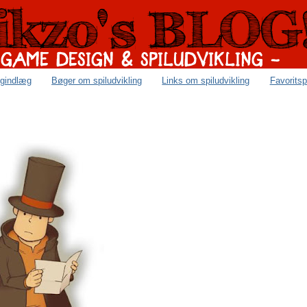
ogindlæg
Bøger om spiludvikling
Links om spiludvikling
Favoritsp