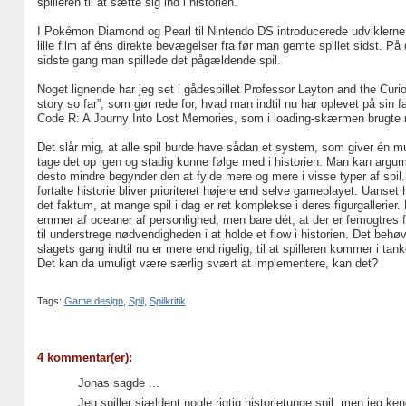
spilleren til at sætte sig ind i historien.
I Pokémon Diamond og Pearl til Nintendo DS introducerede udviklerne 
lille film af éns direkte bevægelser fra før man gemte spillet sidst. 
sidste gang man spillede det pågældende spil.
Noget lignende har jeg set i gådespillet Professor Layton and the Curio
story so far”, som gør rede for, hvad man indtil nu har oplevet på sin f
Code R: A Journy Into Lost Memories, som i loading-skærmen brugte nog
Det slår mig, at alle spil burde have sådan et system, som giver én muli
tage det op igen og stadig kunne følge med i historien. Man kan argume
desto mindre begynder den at fylde mere og mere i visse typer af spi
fortalte historie bliver prioriteret højere end selve gameplayet. Uanset
det faktum, at mange spil i dag er ret komplekse i deres figurgallerier
emmer af oceaner af personlighed, men bare dét, at der er femogtres for
til understrege nødvendigheden i at holde et flow i historien. Det beh
slagets gang indtil nu er mere end rigelig, til at spilleren kommer i tan
Det kan da umuligt være særlig svært at implementere, kan det?
Tags:
Game design
,
Spil
,
Spilkritik
4 kommentar(er):
Jonas sagde ...
Jeg spiller sjældent nogle rigtig historietunge spil, men jeg ke