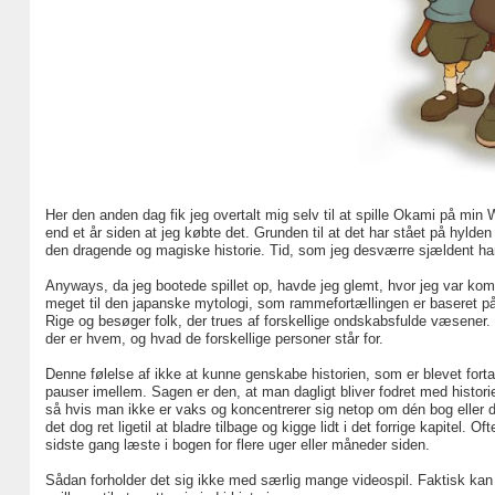
Her den anden dag fik jeg overtalt mig selv til at spille Okami på min W
end et år siden at jeg købte det. Grunden til at det har stået på hylden 
den dragende og magiske historie. Tid, som jeg desværre sjældent har
Anyways, da jeg bootede spillet op, havde jeg glemt, hvor jeg var komm
meget til den japanske mytologi, som rammefortællingen er baseret på. 
Rige og besøger folk, der trues af forskellige ondskabsfulde væsener. 
der er hvem, og hvad de forskellige personer står for.
Denne følelse af ikke at kunne genskabe historien, som er blevet forta
pauser imellem. Sagen er den, at man dagligt bliver fodret med historie
så hvis man ikke er vaks og koncentrerer sig netop om dén bog eller d
det dog ret ligetil at bladre tilbage og kigge lidt i det forrige kapitel.
sidste gang læste i bogen for flere uger eller måneder siden.
Sådan forholder det sig ikke med særlig mange videospil. Faktisk kan j