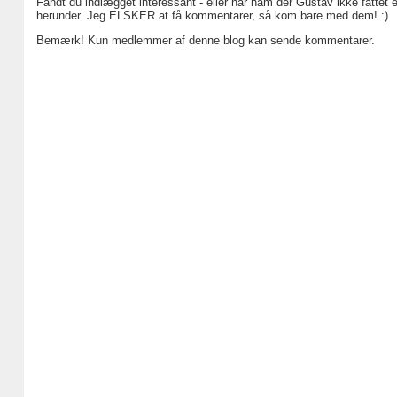
Fandt du indlægget interessant - eller har ham der Gustav ikke fattet 
herunder. Jeg ELSKER at få kommentarer, så kom bare med dem! :)
Bemærk! Kun medlemmer af denne blog kan sende kommentarer.