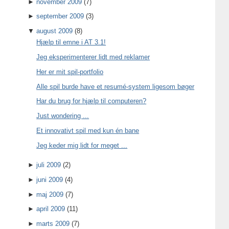
►
november 2009
(7)
►
september 2009
(3)
▼
august 2009
(8)
Hjælp til emne i AT 3.1!
Jeg eksperimenterer lidt med reklamer
Her er mit spil-portfolio
Alle spil burde have et resumé-system ligesom bøger
Har du brug for hjælp til computeren?
Just wondering ...
Et innovativt spil med kun én bane
Jeg keder mig lidt for meget ...
►
juli 2009
(2)
►
juni 2009
(4)
►
maj 2009
(7)
►
april 2009
(11)
►
marts 2009
(7)