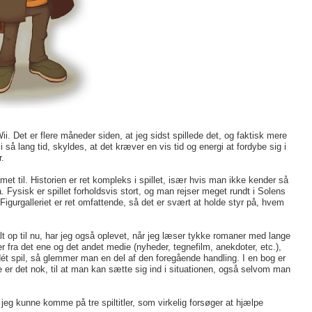
ii. Det er flere måneder siden, at jeg sidst spillede det, og faktisk mere
i så lang tid, skyldes, at det kræver en vis tid og energi at fordybe sig i
.
et til. Historien er ret kompleks i spillet, især hvis man ikke kender så
Fysisk er spillet forholdsvis stort, og man rejser meget rundt i Solens
Figurgalleriet er ret omfattende, så det er svært at holde styr på, hvem
lt op til nu, har jeg også oplevet, når jeg læser tykke romaner med lange
r fra det ene og det andet medie (nyheder, tegnefilm, anekdoter, etc.),
ét spil, så glemmer man en del af den foregående handling. I en bog er
 Ofte er det nok, til at man kan sætte sig ind i situationen, også selvom man
eg kunne komme på tre spiltitler, som virkelig forsøger at hjælpe