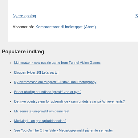
Nyere opslag
S
Abonner på:
Kommentarer til indlægget (Atom)
Populære indlæg
Lightmatter - new puzzle game from Tunnel Vision Games
Bloggen fylder 10! Let's party!
Ny hjemmeside om fotografi: Gustav Dahl Photography
Er det uhøfligt at undlade "prosit" ved et nys?
Det nye pointsystem for udlændinge - samfundets svar på Achievements?
Mit seneste uni-projekt om game feel
Medialogi - en god spiluddannelse?
See You On The Other Side - Medialogi-projekt på femte semester