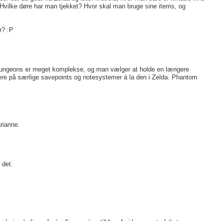
Hvilke døre har man tjekket? Hvor skal man bruge sine items, og
r? :P
når dungeons er meget komplekse, og man vælger at holde en længere
mere på særlige savepoints og notesystemer á la den i Zelda: Phantom
rianne.
 det.