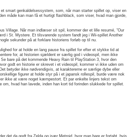
et smart genkaldelsessystem, som, når man starter spillet op, viser en
På den måde kan man få et hurtigt flashblack, som viser, hvad man gjorde,
us Village. Når man indlæser sit spil, kommer der et lille resumé, ”Our
ærd i St. Mystere. Et tilsvarende system fandt jeg i Wii-spillet Another
le sekunder på at forklare historiens forløb op til nu.
ghed for at holde en lang pause fra spillet for efter et stykke tid at
ntere for, at historien sjældent er særlig god i videospil, men ikke
l. Se bare på det kommende Heavy Rain til PlayStation 3, hvor den
 hvor godt en historie er skrevet i et videospil, kommer vi ikke uden om
. Det betyder ikke nødvendigvis, at karaktererne er særlige dybe eller
skellige figurer at holde styr på i et japansk rollespil, burde være nok
øver ikke at være noget kæmpestort. Et par enkelte linjers tekst om
ke om, hvad han lavede, inden han kort tid forinden slukkede for spillet.
nder det da godt fra Zelda og især Metroid, hvor man bare er fortabt, hvis