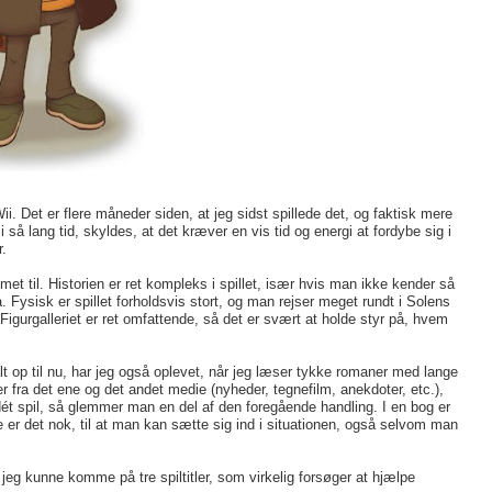
ii. Det er flere måneder siden, at jeg sidst spillede det, og faktisk mere
i så lang tid, skyldes, at det kræver en vis tid og energi at fordybe sig i
.
et til. Historien er ret kompleks i spillet, især hvis man ikke kender så
Fysisk er spillet forholdsvis stort, og man rejser meget rundt i Solens
Figurgalleriet er ret omfattende, så det er svært at holde styr på, hvem
lt op til nu, har jeg også oplevet, når jeg læser tykke romaner med lange
r fra det ene og det andet medie (nyheder, tegnefilm, anekdoter, etc.),
ét spil, så glemmer man en del af den foregående handling. I en bog er
 Ofte er det nok, til at man kan sætte sig ind i situationen, også selvom man
eg kunne komme på tre spiltitler, som virkelig forsøger at hjælpe