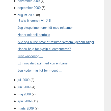
►
november 2009
(7)
►
september 2009
(3)
▼
august 2009
(8)
Hjælp til emne i AT 3.1!
Jeg eksperimenterer lidt med reklamer
Her er mit spil-portfolio
Alle spil burde have et resumé-system ligesom bøger
Har du brug for hjælp til computeren?
Just wondering ...
Et innovativt spil med kun én bane
Jeg keder mig lidt for meget ...
►
juli 2009
(2)
►
juni 2009
(4)
►
maj 2009
(7)
►
april 2009
(11)
►
marts 2009
(7)