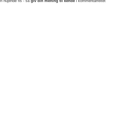
en hujende fis - så
giv din mening til kende
i kommentarfeltet