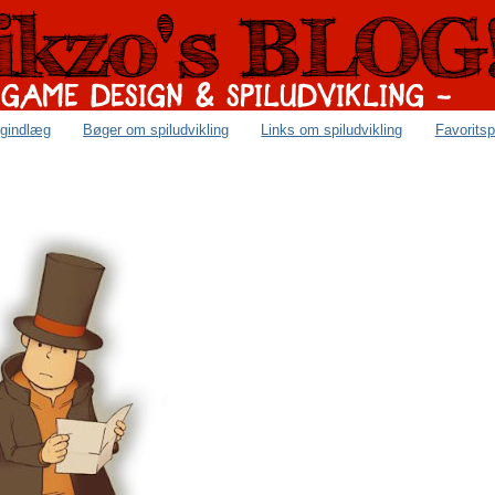
ogindlæg
Bøger om spiludvikling
Links om spiludvikling
Favoritsp