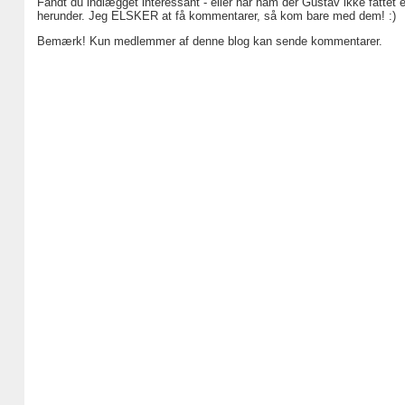
Fandt du indlægget interessant - eller har ham der Gustav ikke fattet 
herunder. Jeg ELSKER at få kommentarer, så kom bare med dem! :)
Bemærk! Kun medlemmer af denne blog kan sende kommentarer.