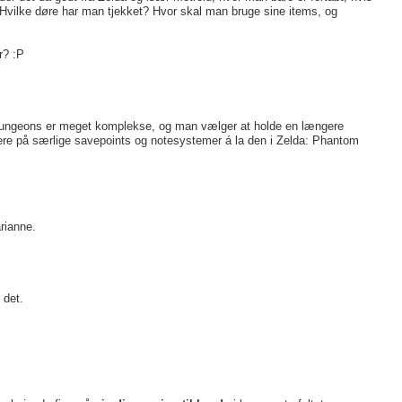
Hvilke døre har man tjekket? Hvor skal man bruge sine items, og
r? :P
når dungeons er meget komplekse, og man vælger at holde en længere
mere på særlige savepoints og notesystemer á la den i Zelda: Phantom
rianne.
 det.