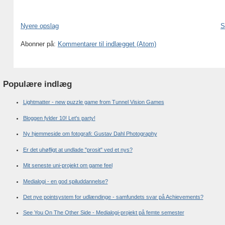
Nyere opslag
S
Abonner på:
Kommentarer til indlægget (Atom)
Populære indlæg
Lightmatter - new puzzle game from Tunnel Vision Games
Bloggen fylder 10! Let's party!
Ny hjemmeside om fotografi: Gustav Dahl Photography
Er det uhøfligt at undlade "prosit" ved et nys?
Mit seneste uni-projekt om game feel
Medialogi - en god spiluddannelse?
Det nye pointsystem for udlændinge - samfundets svar på Achievements?
See You On The Other Side - Medialogi-projekt på femte semester