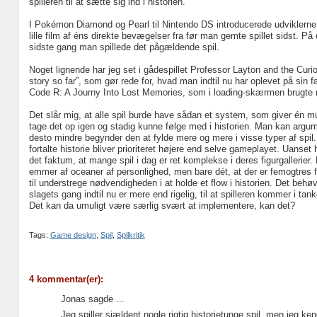
spilleren til at sætte sig ind i historien.
I Pokémon Diamond og Pearl til Nintendo DS introducerede udviklerne 
lille film af éns direkte bevægelser fra før man gemte spillet sidst. 
sidste gang man spillede det pågældende spil.
Noget lignende har jeg set i gådespillet Professor Layton and the Curio
story so far”, som gør rede for, hvad man indtil nu har oplevet på sin f
Code R: A Journy Into Lost Memories, som i loading-skærmen brugte nog
Det slår mig, at alle spil burde have sådan et system, som giver én muli
tage det op igen og stadig kunne følge med i historien. Man kan argume
desto mindre begynder den at fylde mere og mere i visse typer af spi
fortalte historie bliver prioriteret højere end selve gameplayet. Uanset
det faktum, at mange spil i dag er ret komplekse i deres figurgallerier
emmer af oceaner af personlighed, men bare dét, at der er femogtres for
til understrege nødvendigheden i at holde et flow i historien. Det beh
slagets gang indtil nu er mere end rigelig, til at spilleren kommer i tan
Det kan da umuligt være særlig svært at implementere, kan det?
Tags:
Game design
,
Spil
,
Spilkritik
4 kommentar(er):
Jonas sagde ...
Jeg spiller sjældent nogle rigtig historietunge spil, men jeg ke