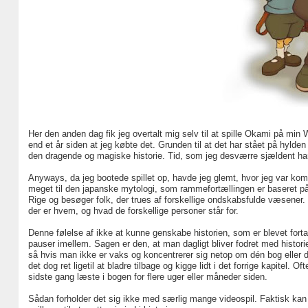
Her den anden dag fik jeg overtalt mig selv til at spille Okami på min W
end et år siden at jeg købte det. Grunden til at det har stået på hylden 
den dragende og magiske historie. Tid, som jeg desværre sjældent har
Anyways, da jeg bootede spillet op, havde jeg glemt, hvor jeg var komm
meget til den japanske mytologi, som rammefortællingen er baseret på. 
Rige og besøger folk, der trues af forskellige ondskabsfulde væsener. 
der er hvem, og hvad de forskellige personer står for.
Denne følelse af ikke at kunne genskabe historien, som er blevet forta
pauser imellem. Sagen er den, at man dagligt bliver fodret med historie
så hvis man ikke er vaks og koncentrerer sig netop om dén bog eller d
det dog ret ligetil at bladre tilbage og kigge lidt i det forrige kapitel.
sidste gang læste i bogen for flere uger eller måneder siden.
Sådan forholder det sig ikke med særlig mange videospil. Faktisk kan j