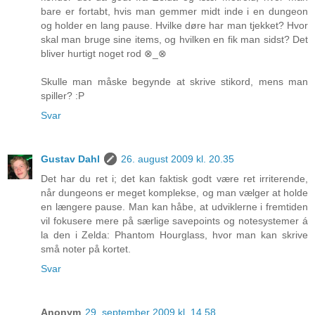
bare er fortabt, hvis man gemmer midt inde i en dungeon
og holder en lang pause. Hvilke døre har man tjekket? Hvor
skal man bruge sine items, og hvilken en fik man sidst? Det
bliver hurtigt noget rod ⊗_⊗
Skulle man måske begynde at skrive stikord, mens man
spiller? :P
Svar
Gustav Dahl
26. august 2009 kl. 20.35
Det har du ret i; det kan faktisk godt være ret irriterende,
når dungeons er meget komplekse, og man vælger at holde
en længere pause. Man kan håbe, at udviklerne i fremtiden
vil fokusere mere på særlige savepoints og notesystemer á
la den i Zelda: Phantom Hourglass, hvor man kan skrive
små noter på kortet.
Svar
Anonym
29. september 2009 kl. 14.58