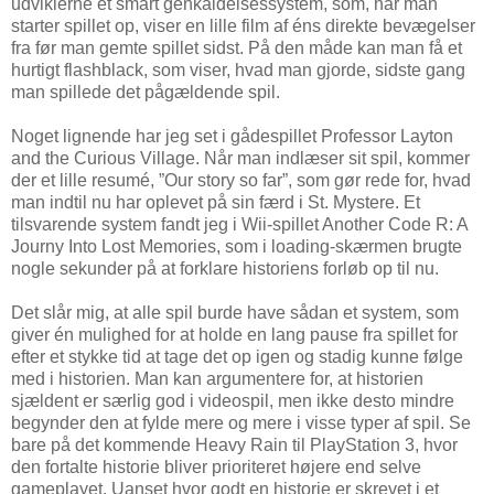
udviklerne et smart genkaldelsessystem, som, når man
starter spillet op, viser en lille film af éns direkte bevægelser
fra før man gemte spillet sidst. På den måde kan man få et
hurtigt flashblack, som viser, hvad man gjorde, sidste gang
man spillede det pågældende spil.
Noget lignende har jeg set i gådespillet Professor Layton
and the Curious Village. Når man indlæser sit spil, kommer
der et lille resumé, ”Our story so far”, som gør rede for, hvad
man indtil nu har oplevet på sin færd i St. Mystere. Et
tilsvarende system fandt jeg i Wii-spillet Another Code R: A
Journy Into Lost Memories, som i loading-skærmen brugte
nogle sekunder på at forklare historiens forløb op til nu.
Det slår mig, at alle spil burde have sådan et system, som
giver én mulighed for at holde en lang pause fra spillet for
efter et stykke tid at tage det op igen og stadig kunne følge
med i historien. Man kan argumentere for, at historien
sjældent er særlig god i videospil, men ikke desto mindre
begynder den at fylde mere og mere i visse typer af spil. Se
bare på det kommende Heavy Rain til PlayStation 3, hvor
den fortalte historie bliver prioriteret højere end selve
gameplayet. Uanset hvor godt en historie er skrevet i et