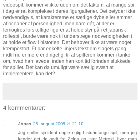
videospil, kommer vi ikke uden om det faktum, at mange spil
i dag er ret komplekse i deres figurgallerier. Det betyder ikke
nødvendigvis, at karaktererne er særlige dybe eller emmer
af oceaner af personlighed, men bare dét, at der er
femogtres forskellige figurer at holde styr på i et japansk
rollespil, burde være nok til understrege nødvendigheden i
at holde et flow i historien. Det behøver ikke at være noget
kæmpestort. Et par enkelte linjers tekst om slagets gang
indtil nu er mere end rigelig, til at spilleren kommer i tanke
om, hvad han lavede, inden han kort tid forinden slukkede
for spillet. Det kan da umuligt være særlig svært at
implementere, kan det?
4 kommentarer:
Jonas
25. august 2009 kl. 21.10
Jeg spiller sjældent nogle rigtig historietunge spil, men jeg
kender det da godt fra Zelda og især Metroid, hvor man