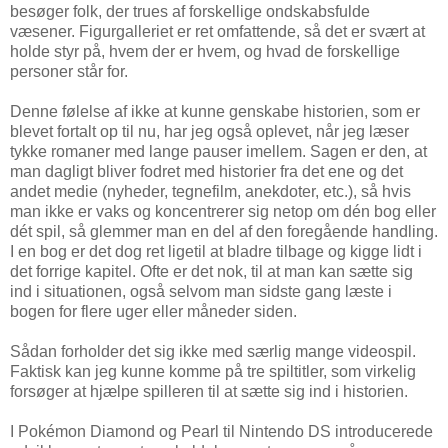
besøger folk, der trues af forskellige ondskabsfulde
væsener. Figurgalleriet er ret omfattende, så det er svært at
holde styr på, hvem der er hvem, og hvad de forskellige
personer står for.
Denne følelse af ikke at kunne genskabe historien, som er
blevet fortalt op til nu, har jeg også oplevet, når jeg læser
tykke romaner med lange pauser imellem. Sagen er den, at
man dagligt bliver fodret med historier fra det ene og det
andet medie (nyheder, tegnefilm, anekdoter, etc.), så hvis
man ikke er vaks og koncentrerer sig netop om dén bog eller
dét spil, så glemmer man en del af den foregående handling.
I en bog er det dog ret ligetil at bladre tilbage og kigge lidt i
det forrige kapitel. Ofte er det nok, til at man kan sætte sig
ind i situationen, også selvom man sidste gang læste i
bogen for flere uger eller måneder siden.
Sådan forholder det sig ikke med særlig mange videospil.
Faktisk kan jeg kunne komme på tre spiltitler, som virkelig
forsøger at hjælpe spilleren til at sætte sig ind i historien.
I Pokémon Diamond og Pearl til Nintendo DS introducerede