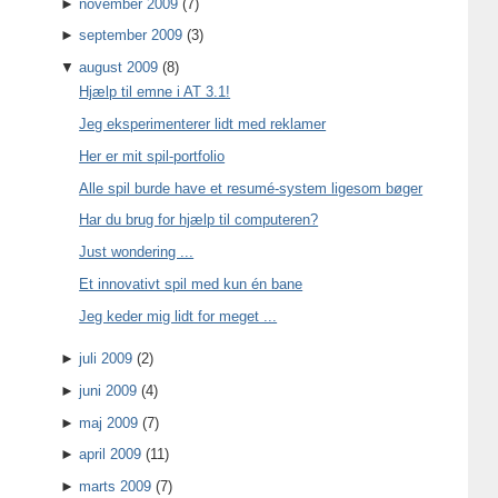
►
november 2009
(7)
►
september 2009
(3)
▼
august 2009
(8)
Hjælp til emne i AT 3.1!
Jeg eksperimenterer lidt med reklamer
Her er mit spil-portfolio
Alle spil burde have et resumé-system ligesom bøger
Har du brug for hjælp til computeren?
Just wondering ...
Et innovativt spil med kun én bane
Jeg keder mig lidt for meget ...
►
juli 2009
(2)
►
juni 2009
(4)
►
maj 2009
(7)
►
april 2009
(11)
►
marts 2009
(7)