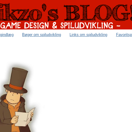
ogindlæg
Bøger om spiludvikling
Links om spiludvikling
Favoritsp