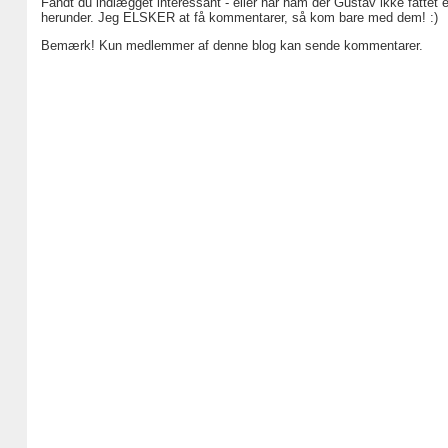
Fandt du indlægget interessant - eller har ham der Gustav ikke fattet 
herunder. Jeg ELSKER at få kommentarer, så kom bare med dem! :)
Bemærk! Kun medlemmer af denne blog kan sende kommentarer.