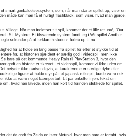
et smart genkaldelsessystem, som, når man starter spillet op, viser en
På den måde kan man få et hurtigt flashblack, som viser, hvad man gjorde,
us Village. Når man indlæser sit spil, kommer der et lille resumé, ”Our
ærd i St. Mystere. Et tilsvarende system fandt jeg i Wii-spillet Another
le sekunder på at forklare historiens forløb op til nu.
ghed for at holde en lang pause fra spillet for efter et stykke tid at
ntere for, at historien sjældent er særlig god i videospil, men ikke
l. Se bare på det kommende Heavy Rain til PlayStation 3, hvor den
 hvor godt en historie er skrevet i et videospil, kommer vi ikke uden om
. Det betyder ikke nødvendigvis, at karaktererne er særlige dybe eller
skellige figurer at holde styr på i et japansk rollespil, burde være nok
øver ikke at være noget kæmpestort. Et par enkelte linjers tekst om
ke om, hvad han lavede, inden han kort tid forinden slukkede for spillet.
nder det da godt fra Zelda og især Metroid, hvor man bare er fortabt, hvis