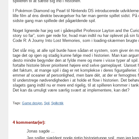
spilleren til at sætte sig ind i historien.
I Pokémon Diamond og Pearl til Nintendo DS introducerede udviklerne 
lille film af éns direkte bevægelser fra før man gemte spillet sidst. 
sidste gang man spillede det pågældende spil.
Noget lignende har jeg set i gådespillet Professor Layton and the Curio
story so far”, som gør rede for, hvad man indtil nu har oplevet på sin f
Code R: A Journy Into Lost Memories, som i loading-skærmen brugte nog
Det slår mig, at alle spil burde have sådan et system, som giver én muli
tage det op igen og stadig kunne følge med i historien. Man kan argume
desto mindre begynder den at fylde mere og mere i visse typer af spi
fortalte historie bliver prioriteret højere end selve gameplayet. Uanset
det faktum, at mange spil i dag er ret komplekse i deres figurgallerier
emmer af oceaner af personlighed, men bare dét, at der er femogtres for
til understrege nødvendigheden i at holde et flow i historien. Det beh
slagets gang indtil nu er mere end rigelig, til at spilleren kommer i tan
Det kan da umuligt være særlig svært at implementere, kan det?
Tags:
Game design
,
Spil
,
Spilkritik
4 kommentar(er):
Jonas sagde ...
Jeg spiller sjældent nogle rigtig historietunge spil, men jeg ke