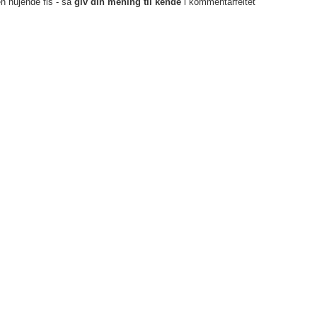
en hujende fis - så
giv din mening til kende
i kommentarfeltet