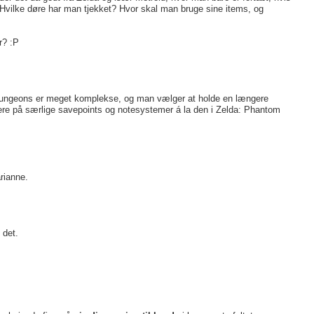
Hvilke døre har man tjekket? Hvor skal man bruge sine items, og
r? :P
når dungeons er meget komplekse, og man vælger at holde en længere
mere på særlige savepoints og notesystemer á la den i Zelda: Phantom
rianne.
 det.