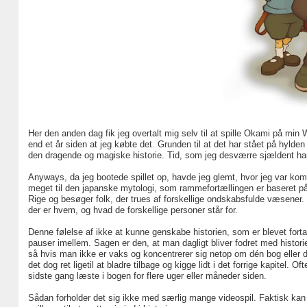
Her den anden dag fik jeg overtalt mig selv til at spille Okami på min W
end et år siden at jeg købte det. Grunden til at det har stået på hylden 
den dragende og magiske historie. Tid, som jeg desværre sjældent har
Anyways, da jeg bootede spillet op, havde jeg glemt, hvor jeg var komm
meget til den japanske mytologi, som rammefortællingen er baseret på. 
Rige og besøger folk, der trues af forskellige ondskabsfulde væsener. 
der er hvem, og hvad de forskellige personer står for.
Denne følelse af ikke at kunne genskabe historien, som er blevet forta
pauser imellem. Sagen er den, at man dagligt bliver fodret med historie
så hvis man ikke er vaks og koncentrerer sig netop om dén bog eller d
det dog ret ligetil at bladre tilbage og kigge lidt i det forrige kapitel.
sidste gang læste i bogen for flere uger eller måneder siden.
Sådan forholder det sig ikke med særlig mange videospil. Faktisk kan j