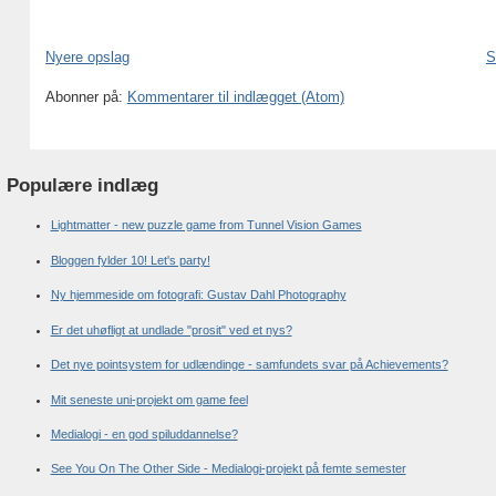
Nyere opslag
S
Abonner på:
Kommentarer til indlægget (Atom)
Populære indlæg
Lightmatter - new puzzle game from Tunnel Vision Games
Bloggen fylder 10! Let's party!
Ny hjemmeside om fotografi: Gustav Dahl Photography
Er det uhøfligt at undlade "prosit" ved et nys?
Det nye pointsystem for udlændinge - samfundets svar på Achievements?
Mit seneste uni-projekt om game feel
Medialogi - en god spiluddannelse?
See You On The Other Side - Medialogi-projekt på femte semester