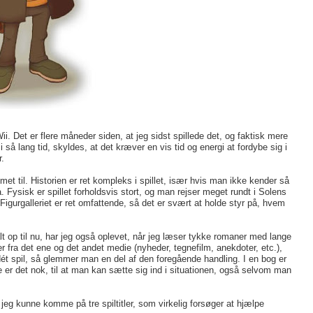
ii. Det er flere måneder siden, at jeg sidst spillede det, og faktisk mere
i så lang tid, skyldes, at det kræver en vis tid og energi at fordybe sig i
.
et til. Historien er ret kompleks i spillet, især hvis man ikke kender så
Fysisk er spillet forholdsvis stort, og man rejser meget rundt i Solens
Figurgalleriet er ret omfattende, så det er svært at holde styr på, hvem
lt op til nu, har jeg også oplevet, når jeg læser tykke romaner med lange
r fra det ene og det andet medie (nyheder, tegnefilm, anekdoter, etc.),
ét spil, så glemmer man en del af den foregående handling. I en bog er
 Ofte er det nok, til at man kan sætte sig ind i situationen, også selvom man
eg kunne komme på tre spiltitler, som virkelig forsøger at hjælpe