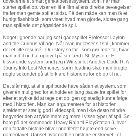
udviklerne et smart genkaldelsessystem, som, når man
starter spillet op, viser en lille film af éns direkte bevægelser
fra før man gemte spillet sidst. På den måde kan man få et
hurtigt flashblack, som viser, hvad man gjorde, sidste gang
man spillede det pågældende spil.
Noget lignende har jeg set i gådespillet Professor Layton
and the Curious Village. Når man indlæser sit spil, kommer
der et lille resumé, ”Our story so far”, som gør rede for, hvad
man indtil nu har oplevet på sin færd i St. Mystere. Et
tilsvarende system fandt jeg i Wii-spillet Another Code R: A
Journy Into Lost Memories, som i loading-skærmen brugte
nogle sekunder på at forklare historiens forløb op til nu.
Det slår mig, at alle spil burde have sådan et system, som
giver én mulighed for at holde en lang pause fra spillet for
efter et stykke tid at tage det op igen og stadig kunne følge
med i historien. Man kan argumentere for, at historien
sjældent er særlig god i videospil, men ikke desto mindre
begynder den at fylde mere og mere i visse typer af spil. Se
bare på det kommende Heavy Rain til PlayStation 3, hvor
den fortalte historie bliver prioriteret højere end selve
gameplayet. Uanset hvor godt en historie er skrevet i et