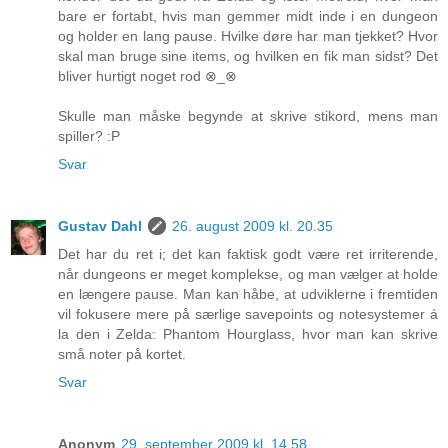
bare er fortabt, hvis man gemmer midt inde i en dungeon
og holder en lang pause. Hvilke døre har man tjekket? Hvor
skal man bruge sine items, og hvilken en fik man sidst? Det
bliver hurtigt noget rod ⊗_⊗
Skulle man måske begynde at skrive stikord, mens man
spiller? :P
Svar
Gustav Dahl
26. august 2009 kl. 20.35
Det har du ret i; det kan faktisk godt være ret irriterende,
når dungeons er meget komplekse, og man vælger at holde
en længere pause. Man kan håbe, at udviklerne i fremtiden
vil fokusere mere på særlige savepoints og notesystemer á
la den i Zelda: Phantom Hourglass, hvor man kan skrive
små noter på kortet.
Svar
Anonym
29. september 2009 kl. 14.58