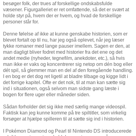
besøger folk, der trues af forskellige ondskabsfulde
væsener. Figurgalleriet er ret omfattende, så det er svært at
holde styr på, hvem der er hvem, og hvad de forskellige
personer står for.
Denne følelse af ikke at kunne genskabe historien, som er
blevet fortalt op til nu, har jeg også oplevet, når jeg læser
tykke romaner med lange pauser imellem. Sagen er den, at
man dagligt bliver fodret med historier fra det ene og det
andet medie (nyheder, tegnefilm, anekdoter, etc.), så hvis
man ikke er vaks og koncentrerer sig netop om dén bog eller
dét spil, så glemmer man en del af den foregående handling.
I en bog er det dog ret ligetil at bladre tilbage og kigge lidt i
det forrige kapitel. Ofte er det nok, til at man kan sætte sig
ind i situationen, også selvom man sidste gang læste i
bogen for flere uger eller måneder siden.
Sådan forholder det sig ikke med særlig mange videospil.
Faktisk kan jeg kunne komme på tre spiltitler, som virkelig
forsøger at hjælpe spilleren til at sætte sig ind i historien.
I Pokémon Diamond og Pearl til Nintendo DS introducerede