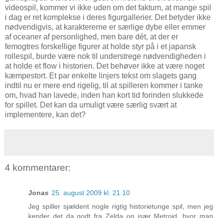
videospil, kommer vi ikke uden om det faktum, at mange spil
i dag er ret komplekse i deres figurgallerier. Det betyder ikke
nødvendigvis, at karaktererne er særlige dybe eller emmer
af oceaner af personlighed, men bare dét, at der er
femogtres forskellige figurer at holde styr på i et japansk
rollespil, burde være nok til understrege nødvendigheden i
at holde et flow i historien. Det behøver ikke at være noget
kæmpestort. Et par enkelte linjers tekst om slagets gang
indtil nu er mere end rigelig, til at spilleren kommer i tanke
om, hvad han lavede, inden han kort tid forinden slukkede
for spillet. Det kan da umuligt være særlig svært at
implementere, kan det?
4 kommentarer:
Jonas
25. august 2009 kl. 21.10
Jeg spiller sjældent nogle rigtig historietunge spil, men jeg
kender det da godt fra Zelda og især Metroid, hvor man