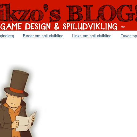
ogindlæg
Bøger om spiludvikling
Links om spiludvikling
Favoritsp