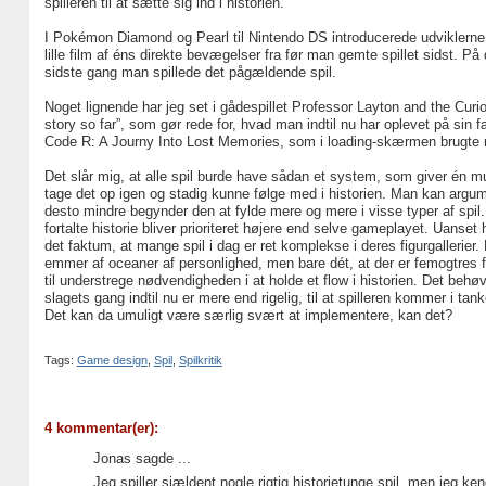
spilleren til at sætte sig ind i historien.
I Pokémon Diamond og Pearl til Nintendo DS introducerede udviklerne 
lille film af éns direkte bevægelser fra før man gemte spillet sidst. 
sidste gang man spillede det pågældende spil.
Noget lignende har jeg set i gådespillet Professor Layton and the Curio
story so far”, som gør rede for, hvad man indtil nu har oplevet på sin f
Code R: A Journy Into Lost Memories, som i loading-skærmen brugte nog
Det slår mig, at alle spil burde have sådan et system, som giver én muli
tage det op igen og stadig kunne følge med i historien. Man kan argume
desto mindre begynder den at fylde mere og mere i visse typer af spi
fortalte historie bliver prioriteret højere end selve gameplayet. Uanset
det faktum, at mange spil i dag er ret komplekse i deres figurgallerier
emmer af oceaner af personlighed, men bare dét, at der er femogtres for
til understrege nødvendigheden i at holde et flow i historien. Det beh
slagets gang indtil nu er mere end rigelig, til at spilleren kommer i tan
Det kan da umuligt være særlig svært at implementere, kan det?
Tags:
Game design
,
Spil
,
Spilkritik
4 kommentar(er):
Jonas sagde ...
Jeg spiller sjældent nogle rigtig historietunge spil, men jeg ke