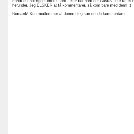
Fandt du indlægget interessant - eller har ham der Gustav ikke fattet 
herunder. Jeg ELSKER at få kommentarer, så kom bare med dem! :)
Bemærk! Kun medlemmer af denne blog kan sende kommentarer.