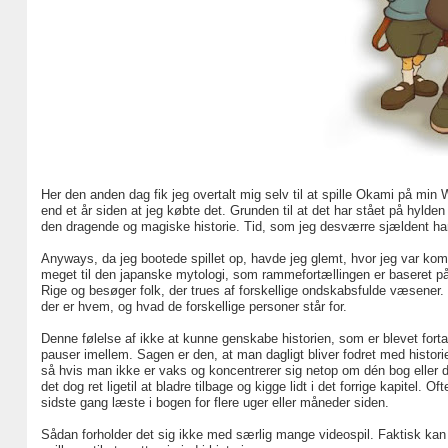
Her den anden dag fik jeg overtalt mig selv til at spille Okami på min W
end et år siden at jeg købte det. Grunden til at det har stået på hylden 
den dragende og magiske historie. Tid, som jeg desværre sjældent har
Anyways, da jeg bootede spillet op, havde jeg glemt, hvor jeg var komm
meget til den japanske mytologi, som rammefortællingen er baseret på. 
Rige og besøger folk, der trues af forskellige ondskabsfulde væsener. 
der er hvem, og hvad de forskellige personer står for.
Denne følelse af ikke at kunne genskabe historien, som er blevet forta
pauser imellem. Sagen er den, at man dagligt bliver fodret med historie
så hvis man ikke er vaks og koncentrerer sig netop om dén bog eller d
det dog ret ligetil at bladre tilbage og kigge lidt i det forrige kapitel.
sidste gang læste i bogen for flere uger eller måneder siden.
Sådan forholder det sig ikke med særlig mange videospil. Faktisk kan j