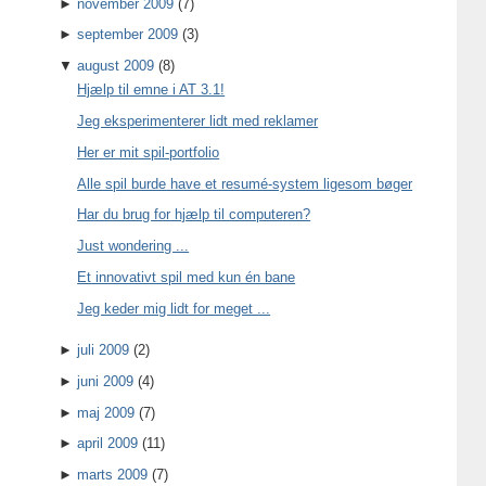
►
november 2009
(7)
►
september 2009
(3)
▼
august 2009
(8)
Hjælp til emne i AT 3.1!
Jeg eksperimenterer lidt med reklamer
Her er mit spil-portfolio
Alle spil burde have et resumé-system ligesom bøger
Har du brug for hjælp til computeren?
Just wondering ...
Et innovativt spil med kun én bane
Jeg keder mig lidt for meget ...
►
juli 2009
(2)
►
juni 2009
(4)
►
maj 2009
(7)
►
april 2009
(11)
►
marts 2009
(7)