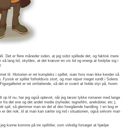
ii. Det er flere måneder siden, at jeg sidst spillede det, og faktisk mere
i så lang tid, skyldes, at det kræver en vis tid og energi at fordybe sig i
.
et til. Historien er ret kompleks i spillet, især hvis man ikke kender så
Fysisk er spillet forholdsvis stort, og man rejser meget rundt i Solens
Figurgalleriet er ret omfattende, så det er svært at holde styr på, hvem
lt op til nu, har jeg også oplevet, når jeg læser tykke romaner med lange
r fra det ene og det andet medie (nyheder, tegnefilm, anekdoter, etc.),
ét spil, så glemmer man en del af den foregående handling. I en bog er
 Ofte er det nok, til at man kan sætte sig ind i situationen, også selvom man
eg kunne komme på tre spiltitler, som virkelig forsøger at hjælpe