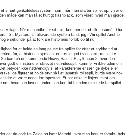
et smart genkaldelsessystem, som, når man starter spillet op, viser en
På den måde kan man få et hurtigt flashblack, som viser, hvad man gjorde,
us Village. Når man indlæser sit spil, kommer der et lille resumé, ”Our
ærd i St. Mystere. Et tilsvarende system fandt jeg i Wii-spillet Another
le sekunder på at forklare historiens forløb op til nu.
ghed for at holde en lang pause fra spillet for efter et stykke tid at
ntere for, at historien sjældent er særlig god i videospil, men ikke
l. Se bare på det kommende Heavy Rain til PlayStation 3, hvor den
 hvor godt en historie er skrevet i et videospil, kommer vi ikke uden om
. Det betyder ikke nødvendigvis, at karaktererne er særlige dybe eller
skellige figurer at holde styr på i et japansk rollespil, burde være nok
øver ikke at være noget kæmpestort. Et par enkelte linjers tekst om
ke om, hvad han lavede, inden han kort tid forinden slukkede for spillet.
nder det da godt fra Zelda og især Metroid, hvor man bare er fortabt, hvis