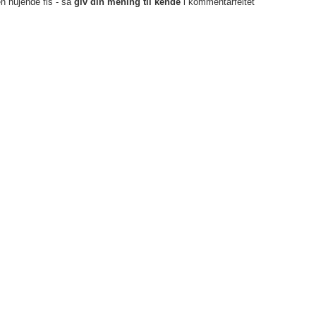
en hujende fis - så
giv din mening til kende
i kommentarfeltet