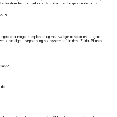
Hvilke døre har man tjekket? Hvor skal man bruge sine items, og
r? :P
når dungeons er meget komplekse, og man vælger at holde en længere
mere på særlige savepoints og notesystemer á la den i Zelda: Phantom
rianne.
 det.