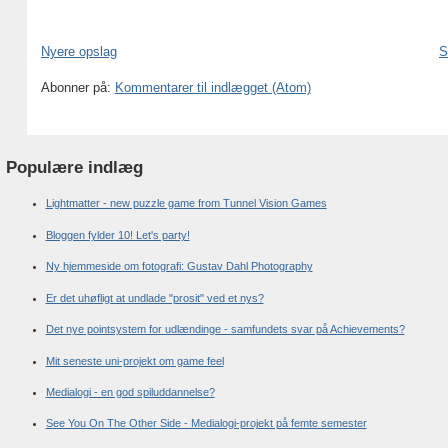
Nyere opslag
S
Abonner på:
Kommentarer til indlægget (Atom)
Populære indlæg
Lightmatter - new puzzle game from Tunnel Vision Games
Bloggen fylder 10! Let's party!
Ny hjemmeside om fotografi: Gustav Dahl Photography
Er det uhøfligt at undlade "prosit" ved et nys?
Det nye pointsystem for udlændinge - samfundets svar på Achievements?
Mit seneste uni-projekt om game feel
Medialogi - en god spiluddannelse?
See You On The Other Side - Medialogi-projekt på femte semester