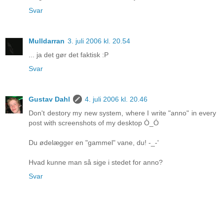
Svar
Mulldarran
3. juli 2006 kl. 20.54
... ja det gør det faktisk :P
Svar
Gustav Dahl
4. juli 2006 kl. 20.46
Don't destory my new system, where I write "anno" in every
post with screenshots of my desktop Ò_Ó
Du ødelægger en "gammel" vane, du! -_-'
Hvad kunne man så sige i stedet for anno?
Svar