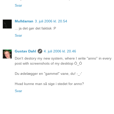
Svar
Mulldarran
3. juli 2006 kl. 20.54
... ja det gør det faktisk :P
Svar
Gustav Dahl
4. juli 2006 kl. 20.46
Don't destory my new system, where I write "anno" in every
post with screenshots of my desktop Ò_Ó
Du ødelægger en "gammel" vane, du! -_-'
Hvad kunne man så sige i stedet for anno?
Svar