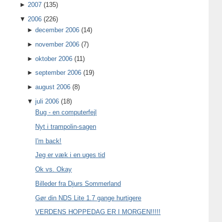
►
2007
(135)
▼
2006
(226)
►
december 2006
(14)
►
november 2006
(7)
►
oktober 2006
(11)
►
september 2006
(19)
►
august 2006
(8)
▼
juli 2006
(18)
Bug - en computerfejl
Nyt i trampolin-sagen
I'm back!
Jeg er væk i en uges tid
Ok vs. Okay
Billeder fra Djurs Sommerland
Gør din NDS Lite 1.7 gange hurtigere
VERDENS HOPPEDAG ER I MORGEN!!!!!