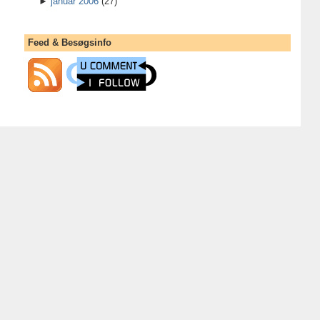
►
januar 2006
(27)
Feed & Besøgsinfo