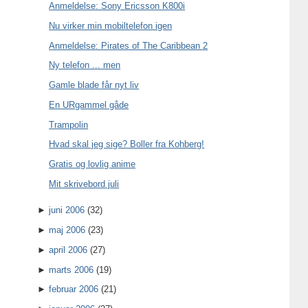
Anmeldelse: Sony Ericsson K800i
Nu virker min mobiltelefon igen
Anmeldelse: Pirates of The Caribbean 2
Ny telefon ... men
Gamle blade får nyt liv
En URgammel gåde
Trampolin
Hvad skal jeg sige? Boller fra Kohberg!
Gratis og lovlig anime
Mit skrivebord juli
►
juni 2006
(32)
►
maj 2006
(23)
►
april 2006
(27)
►
marts 2006
(19)
►
februar 2006
(21)