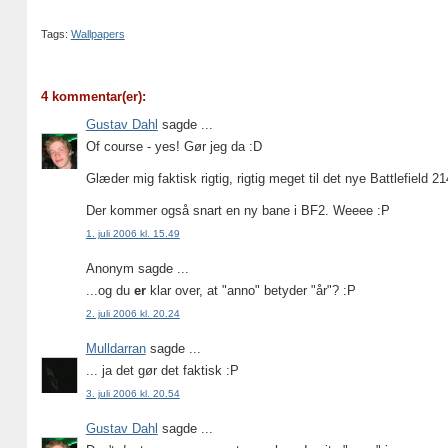
Tags:
Wallpapers
4 kommentar(er):
Gustav Dahl
sagde ...
Of course - yes! Gør jeg da :D
Glæder mig faktisk rigtig, rigtig meget til det nye Battlefield 2
Der kommer også snart en ny bane i BF2. Weeee :P
1. juli 2006 kl. 15.49
Anonym sagde ...
...og du
er
klar over, at "anno" betyder "år"? :P
2. juli 2006 kl. 20.24
Mulldarran
sagde ...
... ja det gør det faktisk :P
3. juli 2006 kl. 20.54
Gustav Dahl
sagde ...