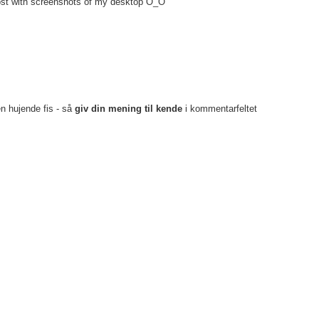
post with screenshots of my desktop Ò_Ó
en hujende fis - så
giv din mening til kende
i kommentarfeltet