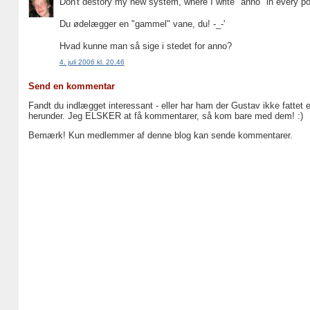
Don't destory my new system, where I write "anno" in every 
Du ødelægger en "gammel" vane, du! -_-'
Hvad kunne man så sige i stedet for anno?
4. juli 2006 kl. 20.46
Send en kommentar
Fandt du indlægget interessant - eller har ham der Gustav ikke fattet 
herunder. Jeg ELSKER at få kommentarer, så kom bare med dem! :)
Bemærk! Kun medlemmer af denne blog kan sende kommentarer.