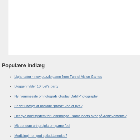
Populære indlæg
Lightmatter - new puzzle game from Tunnel Vision Games
Bloggen fylder 10! Let's party!
Ny hjemmeside om fotografi: Gustav Dahl Photography
Er det uhøfligt at undlade "prosit" ved et nys?
Det nye pointsystem for udlændinge - samfundets svar på Achievements?
Mit seneste uni-projekt om game feel
Medialogi - en god spiluddannelse?